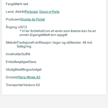
Farge
Mørk rød.
Land, distrikt
Portugal
,
Douro e Porto
Produsent
Quinta do Portal
Årgang
2013
*
* Vi tar forbehold om at varen som leveres kan ha en
annen årgang/etikett enn oppgitt
Metode
Tradisjonell vinifikasjon i lagar og ståltanker. 48 md.
fatlagring.
Inneholder
Sulfitt
Emballasjetype
Glass
Utvalg
Bestillingsutvalget
Grossist
Terra Wines AS
Transportør
Vectura AS