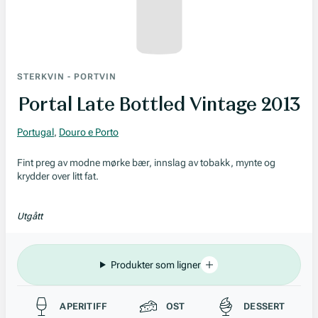
STERKVIN
-
PORTVIN
Portal Late Bottled Vintage 2013
Portugal
,
Douro e Porto
Fint preg av modne mørke bær, innslag av tobakk, mynte og
krydder over litt fat.
Utgått
Produkter som ligner
Passer til
APERITIFF
OST
DESSERT