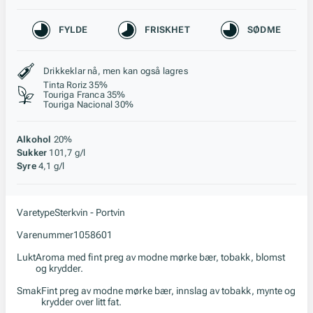
Karakteristikk
FYLDE
FRISKHET
SØDME
Stil, lagring og råstoff
Drikkeklar nå, men kan også lagres
Tinta Roriz 35%
Touriga Franca 35%
Touriga Nacional 30%
Alkohol
20%
Sukker
101,7 g/l
Syre
4,1 g/l
Varetype
Sterkvin - Portvin
Varenummer
1058601
Lukt
Aroma med fint preg av modne mørke bær, tobakk, blomst
og krydder.
Smak
Fint preg av modne mørke bær, innslag av tobakk, mynte og
krydder over litt fat.