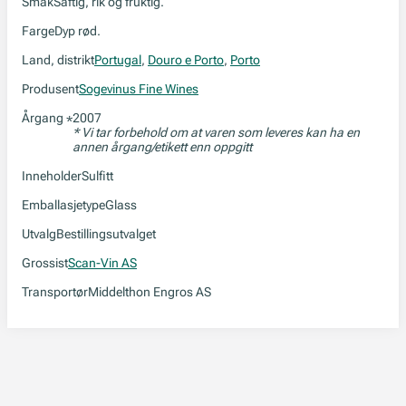
Smak
Saftig, rik og fruktig.
Farge
Dyp rød.
Land, distrikt
Portugal
,
Douro e Porto
,
Porto
Produsent
Sogevinus Fine Wines
Årgang
2007
*
* Vi tar forbehold om at varen som leveres kan ha en
annen årgang/etikett enn oppgitt
Inneholder
Sulfitt
Emballasjetype
Glass
Utvalg
Bestillingsutvalget
Grossist
Scan-Vin AS
Transportør
Middelthon Engros AS