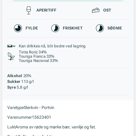
Passer til
APERITIFF
OST
Karakteristikk
FYLDE
FRISKHET
SØDME
Stil, lagring og råstoff
Kan drikkes nå, blir bedre ved lagring
Tinta Roriz 34%
Touriga Franca 33%
Touriga Nacional 33%
Alkohol
20%
Sukker
113 g/l
Syre
5,8 g/l
Varetype
Sterkvin - Portvin
Varenummer
15623401
Lukt
Aroma av røde og mørke bær, vanilje og fat.