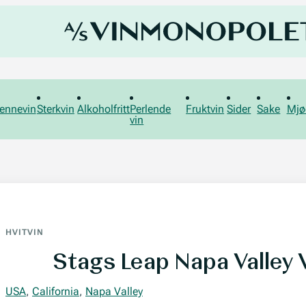
ennevin
Sterkvin
Alkoholfritt
Perlende
Fruktvin
Sider
Sake
Mjø
vin
HVITVIN
Stags Leap Napa Valley 
USA
,
California
,
Napa Valley