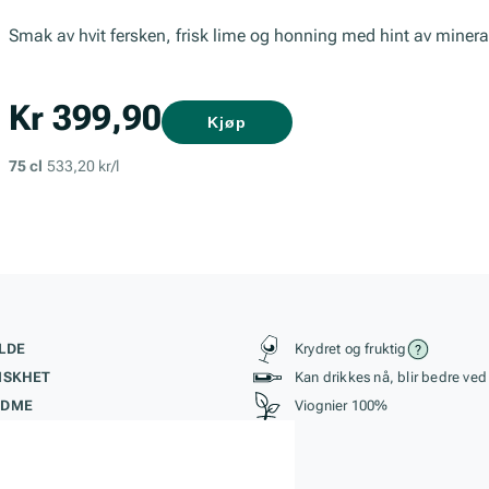
Smak av hvit fersken, frisk lime og honning med hint av minera
Kr 399,90
Kjøp
75 cl
533,20 kr/l
kteristikk
Stil, lagring og r
LDE
Krydret og fruktig
ISKHET
Kan drikkes nå, blir bedre ved
ØDME
Viognier 100%