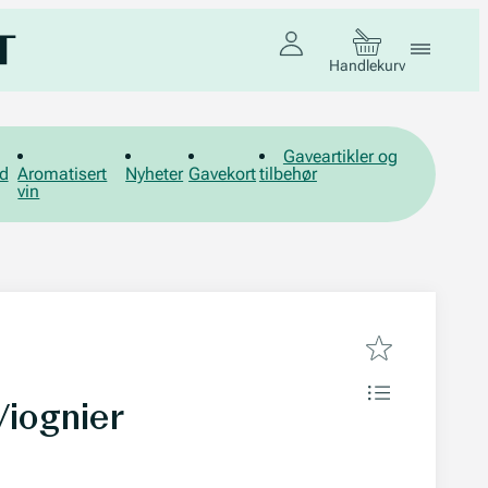
Handlekurv
Gaveartikler og
d
Aromatisert
Nyheter
Gavekort
tilbehør
vin
Viognier