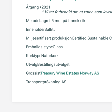
Årgang
2021
*
* Vi tar forbehold om at varen som leve
Metode
Lagret 5 md. på fransk eik.
Inneholder
Sulfitt
Miljøsertifisert produksjon
Certified Sustainable C
Emballasjetype
Glass
Korktype
Naturkork
Utvalg
Bestillingsutvalget
Grossist
Treasury Wine Estates Norway AS
Transportør
Skanlog AS