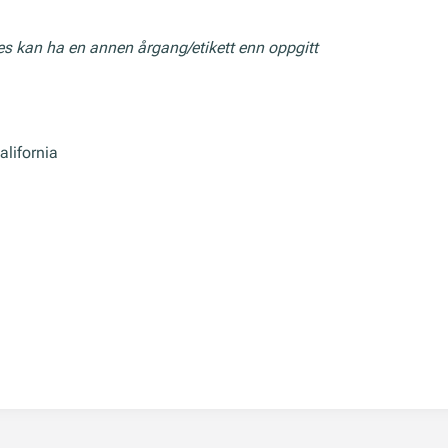
res kan ha en annen årgang/etikett enn oppgitt
alifornia