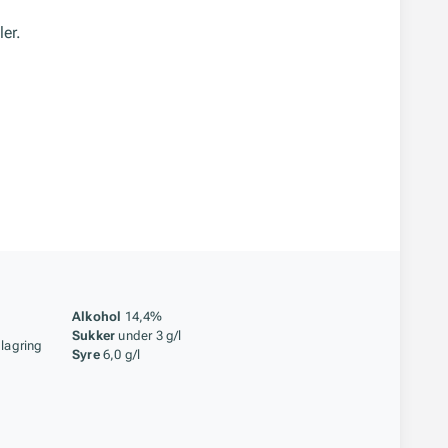
ler.
åstoff
Alkohol
14,4%
Sukker
under 3 g/l
 lagring
Syre
6,0 g/l