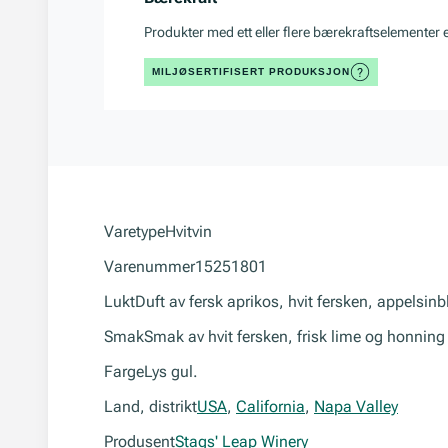
Produkter med ett eller flere bærekraftselementer 
MILJØSERTIFISERT PRODUKSJON
Varetype
Hvitvin
Varenummer
15251801
Lukt
Duft av fersk aprikos, hvit fersken, appelsin
Smak
Smak av hvit fersken, frisk lime og honning
Farge
Lys gul.
Land, distrikt
USA
,
California
,
Napa Valley
Produsent
Stags' Leap Winery