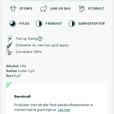
Passer til
STORFE
LAM OG SAU
STORVILT
Karakteristikk
FYLDE
FRISKHET
GARVESTOFFER
Stil, lagring og råstoff
Fast og fruktig
Drikkeklar nå, men kan også lagres
Carménère 100%
Alkohol
14%
Sukker
Under 3 g/l
Syre
6 g/l
Bærekraft
Produkter med ett eller flere bærekraftselementer er
merket med et grønt hjørne.
Les mer