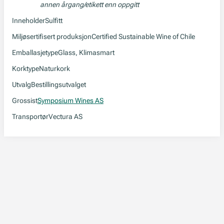
annen årgang/etikett enn oppgitt
Inneholder
Sulfitt
Miljøsertifisert produksjon
Certified Sustainable Wine of Chile
Emballasjetype
Glass, Klimasmart
Korktype
Naturkork
Utvalg
Bestillingsutvalget
Grossist
Symposium Wines AS
Transportør
Vectura AS