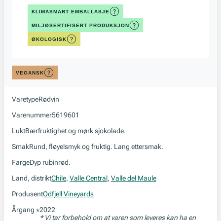
KLIMASMART EMBALLASJE
MILJØSERTIFISERT PRODUKSJON
ØKOLOGISK
VEGANSK
Varetype
Rødvin
Varenummer
5619601
Lukt
Bærfruktighet og mørk sjokolade.
Smak
Rund, fløyelsmyk og fruktig. Lang ettersmak.
Farge
Dyp rubinrød.
Land, distrikt
Chile
,
Valle Central
,
Valle del Maule
Produsent
Odfjell Vineyards
Årgang
2022
*
* Vi tar forbehold om at varen som leveres kan ha en