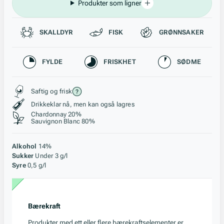
Produkter som ligner
Passer til
SKALLDYR
FISK
GRØNNSAKER
Karakteristikk
FYLDE
FRISKHET
SØDME
Stil, lagring og råstoff
Saftig og frisk
Drikkeklar nå, men kan også lagres
Chardonnay 20%
Sauvignon Blanc 80%
Alkohol
14%
Sukker
Under 3 g/l
Syre
0,5 g/l
Bærekraft
Produkter med ett eller flere bærekraftselementer er