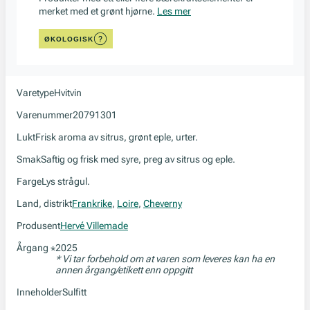
merket med et grønt hjørne.
Les mer
ØKOLOGISK
Varetype
Hvitvin
Varenummer
20791301
Lukt
Frisk aroma av sitrus, grønt eple, urter.
Smak
Saftig og frisk med syre, preg av sitrus og eple.
Farge
Lys strågul.
Land, distrikt
Frankrike
,
Loire
,
Cheverny
Produsent
Hervé Villemade
Årgang
2025
*
* Vi tar forbehold om at varen som leveres kan ha en
annen årgang/etikett enn oppgitt
Inneholder
Sulfitt