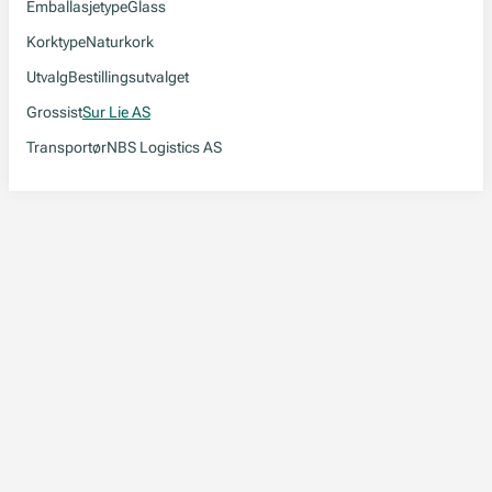
Emballasjetype
Glass
Korktype
Naturkork
Utvalg
Bestillingsutvalget
Grossist
Sur Lie AS
Transportør
NBS Logistics AS