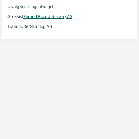
Utvalg
Bestillingsutvalget
Grossist
Pernod Ricard Norway AS
Transportør
Skanlog AS