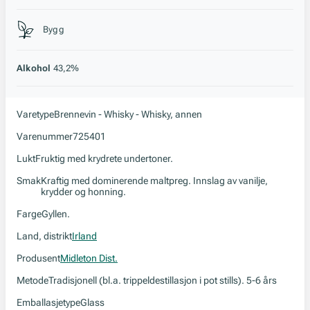
Stil, lagring og råstoff
Bygg
Alkohol
43,2%
Varetype
Brennevin - Whisky - Whisky, annen
Varenummer
725401
Lukt
Fruktig med krydrete undertoner.
Smak
Kraftig med dominerende maltpreg. Innslag av vanilje,
krydder og honning.
Farge
Gyllen.
Land, distrikt
Irland
Produsent
Midleton Dist.
Metode
Tradisjonell (bl.a. trippeldestillasjon i pot stills). 5-6 års
Emballasjetype
Glass