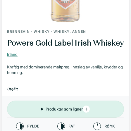
BRENNEVIN
-
WHISKY
-
WHISKY, ANNEN
Powers Gold Label Irish Whiskey
Irland
Kraftig med dominerende maltpreg. Innslag av vanilje, krydder og
honning.
Utgått
Produkter som ligner
Karakteristikk
FYLDE
FAT
RØYK