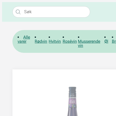
Alle
varer
Rødvin
Hvitvin
Rosévin
Musserende
Øl
Br
vin