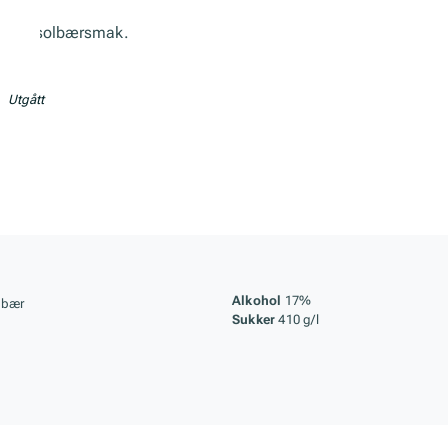
Søt solbærsmak.
Utgått
, lagring og råstoff
Alkohol
17%
lbær
Sukker
410 g/l