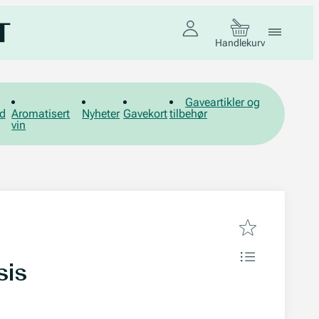
Handlekurv
Gaveartikler og
d
Aromatisert
Nyheter
Gavekort
tilbehør
vin
sis