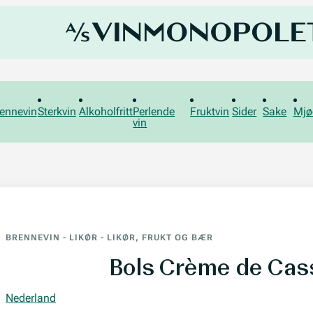
ennevin
Sterkvin
Alkoholfritt
Perlende
Fruktvin
Sider
Sake
Mjø
vin
BRENNEVIN
-
LIKØR
-
LIKØR, FRUKT OG BÆR
Bols Crème de Cas
Nederland