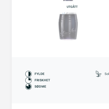
UTGÅTT
Karakteristikk
Stil
FYLDE
So
FRISKHET
SØDME