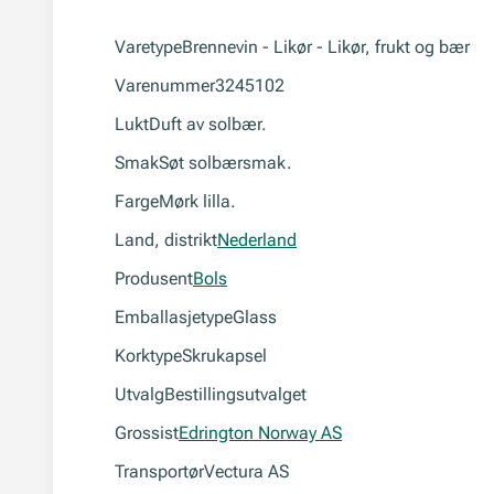
Varetype
Brennevin - Likør - Likør, frukt og bær
Varenummer
3245102
Lukt
Duft av solbær.
Smak
Søt solbærsmak.
Farge
Mørk lilla.
Land, distrikt
Nederland
Produsent
Bols
Emballasjetype
Glass
Korktype
Skrukapsel
Utvalg
Bestillingsutvalget
Grossist
Edrington Norway AS
Transportør
Vectura AS