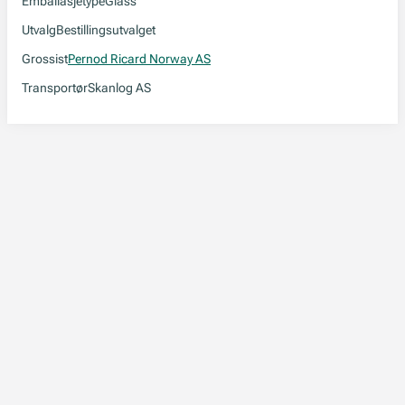
Emballasjetype
Glass
Utvalg
Bestillingsutvalget
Grossist
Pernod Ricard Norway AS
Transportør
Skanlog AS