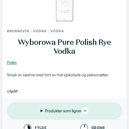
BRENNEVIN
-
VODKA
-
VODKA
Wyborowa Pure Polish Rye
Vodka
Polen
Smak av sødme med hint av hvit sjokolade og pekannøtter.
Utgått
Produkter som ligner
Karakteristikk
FYLDE
SØDME