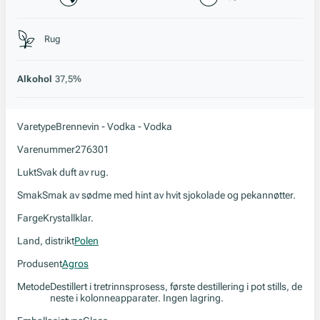
Stil, lagring og råstoff
Rug
Alkohol
37,5%
Varetype
Brennevin - Vodka - Vodka
Varenummer
276301
Lukt
Svak duft av rug.
Smak
Smak av sødme med hint av hvit sjokolade og pekannøtter.
Farge
Krystallklar.
Land, distrikt
Polen
Produsent
Agros
Metode
Destillert i tretrinnsprosess, første destillering i pot stills, de
neste i kolonneapparater. Ingen lagring.