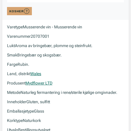
KOSHER
Varetype
Musserende vin - Musserende vin
Varenummer
20707001
Lukt
Aroma av bringebær, plomme og steinfrukt.
Smak
Bringebær og skogsbær.
Farge
Rubin.
Land, distrikt
Wales
Produsent
Mydflower LTD
Metode
Naturleg fermantering i rene/sterile kjølige omgivnader.
Inneholder
Gluten, sulfitt
Emballasjetype
Glass
Korktype
Naturkork
Utvalg
Bestillingsutvalget