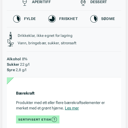
Passer til
APERITIFF
DESSERT
Karakteristikk
FYLDE
FRISKHET
SØDME
Stil, lagring og råstoff
Drikkeklar, ikke egnet for lagring
Vann, bringebær, sukker, sitronsaft
Alkohol
8%
Sukker
22 g/l
Syre
2,8 g/l
Bærekraft
Produkter med ett eller flere bærekraftselementer er
merket med et grønt hjørne.
Les mer
SERTIFISERT ETISK