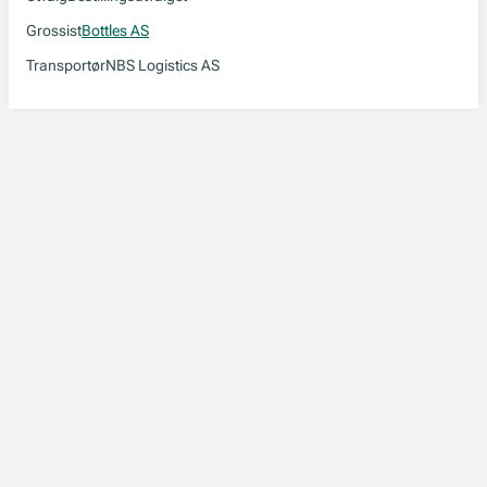
Grossist
Bottles AS
Transportør
NBS Logistics AS