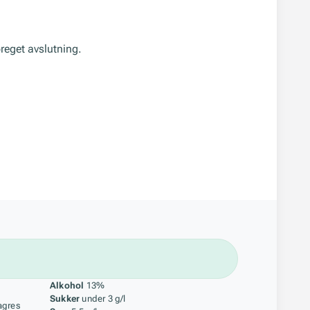
reget avslutning.
åstoff
Alkohol
13%
Sukker
under 3 g/l
agres