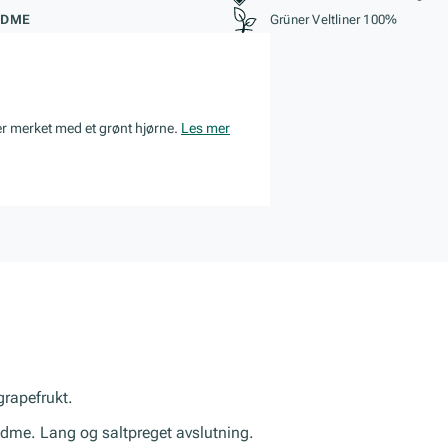
ØDME
Grüner Veltliner 100%
er merket med et grønt hjørne.
Les mer
grapefrukt.
dme. Lang og saltpreget avslutning.