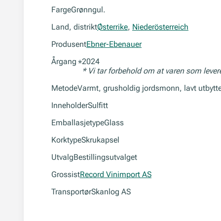
Farge
Grønngul.
Land, distrikt
Østerrike
,
Niederösterreich
Produsent
Ebner-Ebenauer
Årgang
2024
*
* Vi tar forbehold om at varen som leve
Metode
Varmt, grusholdig jordsmonn, lavt utbytte
Inneholder
Sulfitt
Emballasjetype
Glass
Korktype
Skrukapsel
Utvalg
Bestillingsutvalget
Grossist
Record Vinimport AS
Transportør
Skanlog AS