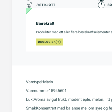
LYST KJØTT
S
Bærekraft
Produkter med ett eller flere bærekraftselementer 
ØKOLOGISK
Varetype
Hvitvin
Varenummer
15946601
Lukt
Aroma av gul frukt, modent eple, melon, litt 
Smak
Konsentrert med balanse mellom syre og fe