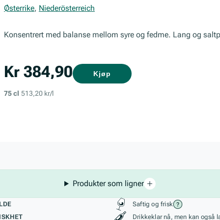
Østerrike
,
Niederösterreich
Konsentrert med balanse mellom syre og fedme. Lang og saltp
Kr 384,90
Kjøp
75 cl
513,20 kr/l
Produkter som ligner
kteristikk
Stil, lagring og r
LDE
Saftig og frisk
ISKHET
Drikkeklar nå, men kan også l