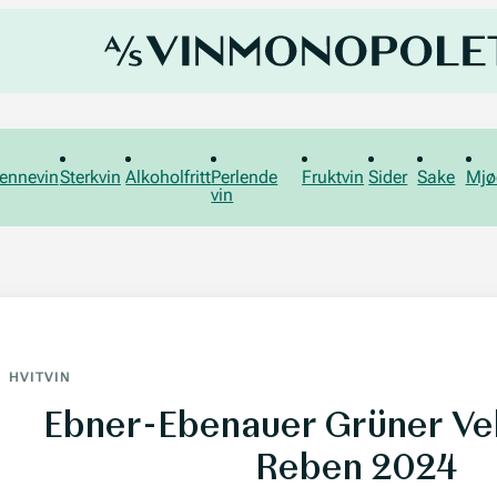
ennevin
Sterkvin
Alkoholfritt
Perlende
Fruktvin
Sider
Sake
Mjø
vin
HVITVIN
Ebner-Ebenauer Grüner Velt
Reben 2024