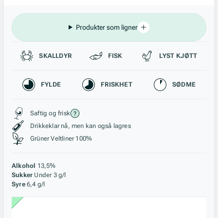
Produkter som ligner
Passer til
SKALLDYR
FISK
LYST KJØTT
Karakteristikk
FYLDE
FRISKHET
SØDME
Stil, lagring og råstoff
Saftig og frisk
Drikkeklar nå, men kan også lagres
Grüner Veltliner 100%
Alkohol
13,5%
Sukker
Under 3 g/l
Syre
6,4 g/l