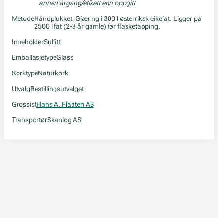
annen årgang/etikett enn oppgitt
Metode
Håndplukket. Gjæring i 300 l østerriksk eikefat. Ligger på
2500 l fat (2-3 år gamle) før flasketapping.
Inneholder
Sulfitt
Emballasjetype
Glass
Korktype
Naturkork
Utvalg
Bestillingsutvalget
Grossist
Hans A. Flaaten AS
Transportør
Skanlog AS