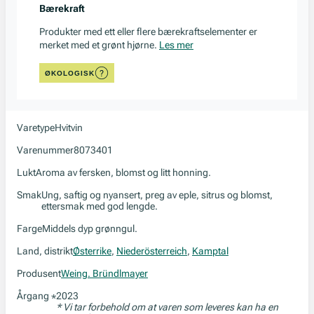
Bærekraft
Produkter med ett eller flere bærekraftselementer er
merket med et grønt hjørne.
Les mer
ØKOLOGISK
Varetype
Hvitvin
Varenummer
8073401
Lukt
Aroma av fersken, blomst og litt honning.
Smak
Ung, saftig og nyansert, preg av eple, sitrus og blomst,
ettersmak med god lengde.
Farge
Middels dyp grønngul.
Land, distrikt
Østerrike
,
Niederösterreich
,
Kamptal
Produsent
Weing. Bründlmayer
Årgang
2023
*
* Vi tar forbehold om at varen som leveres kan ha en