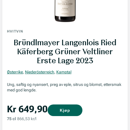
HVITVIN
Bründlmayer Langenlois Ried
Käferberg Grüner Veltliner
Erste Lage 2023
Østerrike
,
Niederösterreich
,
Kamptal
Ung, saftig og nyansert, preg av eple, sitrus og blomst, ettersmak
med god lengde.
Kr 649,90
Kjøp
75 cl
866,53 kr/l