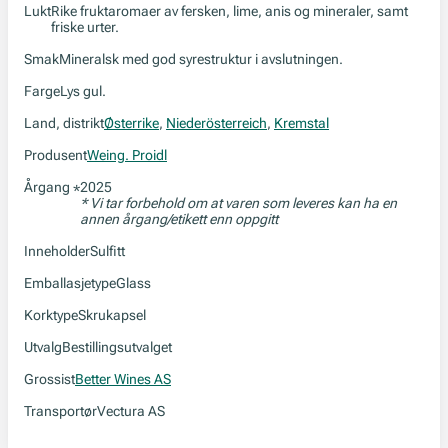
Lukt
Rike fruktaromaer av fersken, lime, anis og mineraler, samt
friske urter.
Smak
Mineralsk med god syrestruktur i avslutningen.
Farge
Lys gul.
Land, distrikt
Østerrike
,
Niederösterreich
,
Kremstal
Produsent
Weing. Proidl
Årgang
2025
*
* Vi tar forbehold om at varen som leveres kan ha en
annen årgang/etikett enn oppgitt
Inneholder
Sulfitt
Emballasjetype
Glass
Korktype
Skrukapsel
Utvalg
Bestillingsutvalget
Grossist
Better Wines AS
Transportør
Vectura AS