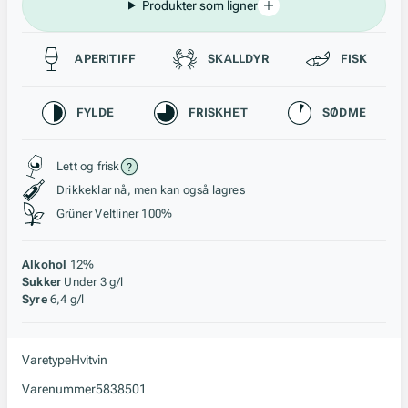
Produkter som ligner
Passer til
APERITIFF
SKALLDYR
FISK
Karakteristikk
FYLDE
FRISKHET
SØDME
Stil, lagring og råstoff
Lett og frisk
Drikkeklar nå, men kan også lagres
Grüner Veltliner 100%
Alkohol
12%
Sukker
Under 3 g/l
Syre
6,4 g/l
Varetype
Hvitvin
Varenummer
5838501