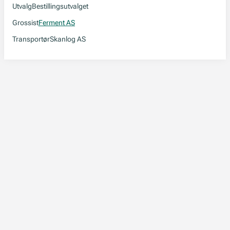
Utvalg
Bestillingsutvalget
Grossist
Ferment AS
Transportør
Skanlog AS