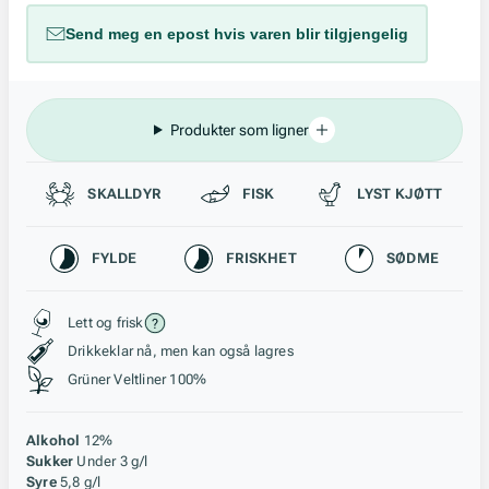
Send meg en epost hvis varen blir tilgjengelig
Produkter som ligner
Passer til
SKALLDYR
FISK
LYST KJØTT
Karakteristikk
FYLDE
FRISKHET
SØDME
Stil, lagring og råstoff
Lett og frisk
Drikkeklar nå, men kan også lagres
Grüner Veltliner 100%
Alkohol
12%
Sukker
Under 3 g/l
Syre
5,8 g/l