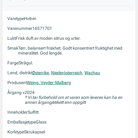
Varetype
Hvitvin
Varenummer
16571701
Lukt
Frisk duft av moden sitrus og urter.
Smak
Tørr, balansert friskhet. Godt konsentrert fruktighet med
mineralitet. God lengde.
Farge
Strågul.
Land, distrikt
Østerrike
,
Niederösterreich
,
Wachau
Produsent
Weing. Veyder-Malberg
Årgang
2024
*
* Vi tar forbehold om at varen som leveres kan ha en
annen årgang/etikett enn oppgitt
Inneholder
Sulfitt
Emballasjetype
Glass
Korktype
Skrukapsel