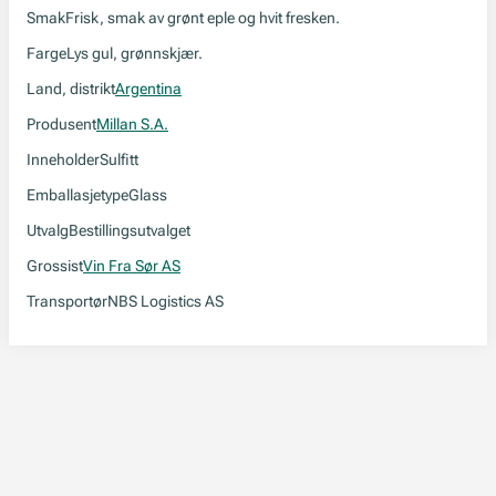
Smak
Frisk, smak av grønt eple og hvit fresken.
Farge
Lys gul, grønnskjær.
Land, distrikt
Argentina
Produsent
Millan S.A.
Inneholder
Sulfitt
Emballasjetype
Glass
Utvalg
Bestillingsutvalget
Grossist
Vin Fra Sør AS
Transportør
NBS Logistics AS