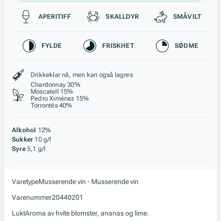
Passer til
APERITIFF
SKALLDYR
SMÅVILT
Karakteristikk
FYLDE
FRISKHET
SØDME
Stil, lagring og råstoff
Drikkeklar nå, men kan også lagres
Chardonnay 30%
Moscatell 15%
Pedro Ximénez 15%
Torrontés 40%
Alkohol
12%
Sukker
10 g/l
Syre
5,1 g/l
Varetype
Musserende vin - Musserende vin
Varenummer
20440201
Lukt
Aroma av hvite blomster, ananas og lime.