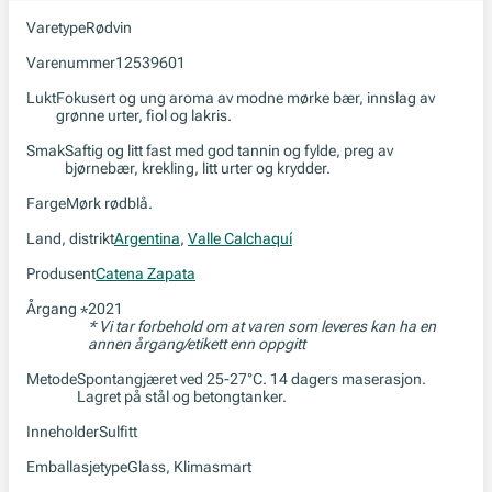
Varetype
Rødvin
Varenummer
12539601
Lukt
Fokusert og ung aroma av modne mørke bær, innslag av
grønne urter, fiol og lakris.
Smak
Saftig og litt fast med god tannin og fylde, preg av
bjørnebær, krekling, litt urter og krydder.
Farge
Mørk rødblå.
Land, distrikt
Argentina
,
Valle Calchaquí
Produsent
Catena Zapata
Årgang
2021
*
* Vi tar forbehold om at varen som leveres kan ha en
annen årgang/etikett enn oppgitt
Metode
Spontangjæret ved 25-27°C. 14 dagers maserasjon.
Lagret på stål og betongtanker.
Inneholder
Sulfitt
Emballasjetype
Glass, Klimasmart