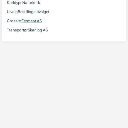
Korktype
Naturkork
Utvalg
Bestillingsutvalget
Grossist
Ferment AS
Transportør
Skanlog AS