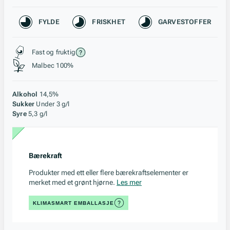
Karakteristikk
FYLDE
FRISKHET
GARVESTOFFER
Stil, lagring og råstoff
Fast og fruktig
Malbec 100%
Alkohol
14,5%
Sukker
Under 3 g/l
Syre
5,3 g/l
Bærekraft
Produkter med ett eller flere bærekraftselementer er
merket med et grønt hjørne.
Les mer
KLIMASMART EMBALLASJE