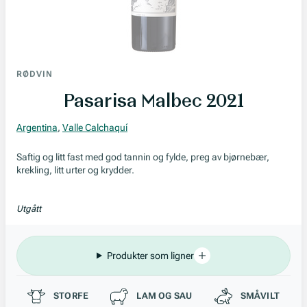
RØDVIN
Pasarisa Malbec 2021
Argentina
,
Valle Calchaquí
Saftig og litt fast med god tannin og fylde, preg av bjørnebær,
krekling, litt urter og krydder.
Utgått
Produkter som ligner
Passer til
STORFE
LAM OG SAU
SMÅVILT