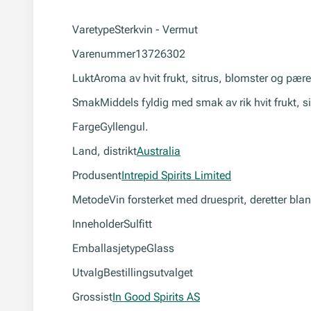
Varetype
Sterkvin - Vermut
Varenummer
13726302
Lukt
Aroma av hvit frukt, sitrus, blomster og pære
Smak
Middels fyldig med smak av rik hvit frukt, s
Farge
Gyllengul.
Land, distrikt
Australia
Produsent
Intrepid Spirits Limited
Metode
Vin forsterket med druesprit, deretter bl
Inneholder
Sulfitt
Emballasjetype
Glass
Utvalg
Bestillingsutvalget
Grossist
In Good Spirits AS