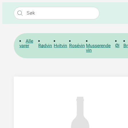
Alle
varer
Rødvin
Hvitvin
Rosévin
Musserende
Øl
Br
vin