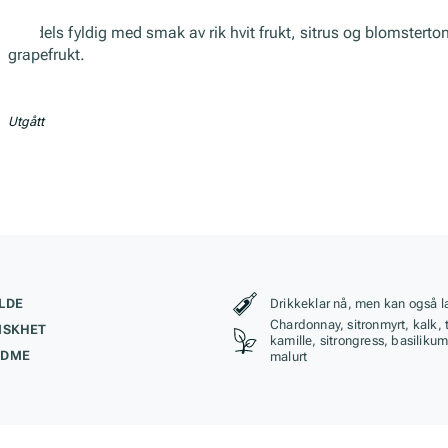
Middels fyldig med smak av rik hvit frukt, sitrus og blomsterto
grapefrukt.
Utgått
kteristikk
Stil, lagring og r
LDE
Drikkeklar nå, men kan også l
Chardonnay, sitronmyrt, kalk, 
ISKHET
kamille, sitrongress, basilikum,
ØDME
malurt