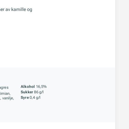
ner av kamille og
åstoff
Alkohol
16,5%
agres
Sukker
86 g/l
timian,
Syre
0,4 g/l
 vanilje,