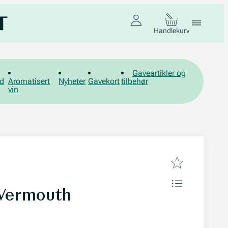
Handlekurv
Gaveartikler og
d
Aromatisert
Nyheter
Gavekort
tilbehør
vin
 Vermouth