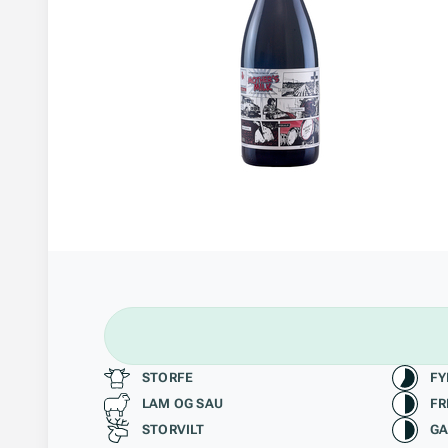
Passer til
Kara
STORFE
FY
LAM OG SAU
FR
STORVILT
GA