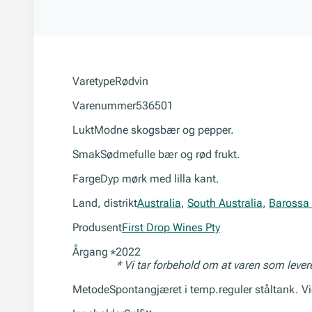
Varetype
Rødvin
Varenummer
536501
Lukt
Modne skogsbær og pepper.
Smak
Sødmefulle bær og rød frukt.
Farge
Dyp mørk med lilla kant.
Land, distrikt
Australia
,
South Australia
,
Barossa 
Produsent
First Drop Wines Pty
Årgang
2022
*
* Vi tar forbehold om at varen som leve
Metode
Spontangjæret i temp.reguler ståltank. Vi