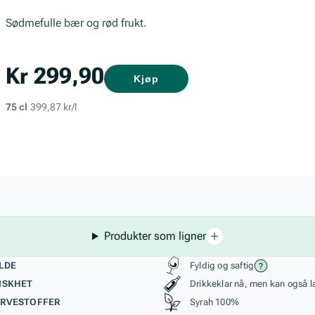
Sødmefulle bær og rød frukt.
Kr 299,90
Kjøp
75 cl
399,87 kr/l
Produkter som ligner
kteristikk
Stil, lagring og r
LDE
Fyldig og saftig
ISKHET
Drikkeklar nå, men kan også l
RVESTOFFER
Syrah 100%