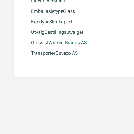
Inneholder
Sulfitt
Emballasjetype
Glass
Korktype
Skrukapsel
Utvalg
Bestillingsutvalget
Grossist
Wicked Brands AS
Transportør
Cuveco AS