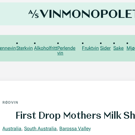
ennevin
Sterkvin
Alkoholfritt
Perlende
Fruktvin
Sider
Sake
Mjø
vin
RØDVIN
First Drop Mothers Milk S
Australia
,
South Australia
,
Barossa Valley