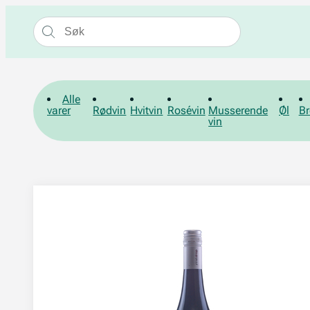
Alle
varer
Rødvin
Hvitvin
Rosévin
Musserende
Øl
Br
vin