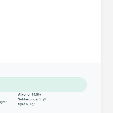
åstoff
Alkohol
14,5%
Sukker
under 3 g/l
agres
Syre
6,0 g/l