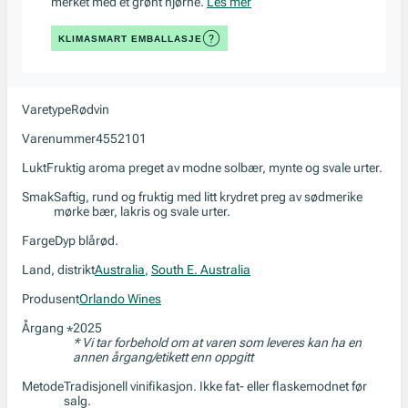
merket med et grønt hjørne.
Les mer
KLIMASMART EMBALLASJE
Varetype
Rødvin
Varenummer
4552101
Lukt
Fruktig aroma preget av modne solbær, mynte og svale urter.
Smak
Saftig, rund og fruktig med litt krydret preg av sødmerike
mørke bær, lakris og svale urter.
Farge
Dyp blårød.
Land, distrikt
Australia
,
South E. Australia
Produsent
Orlando Wines
Årgang
2025
*
* Vi tar forbehold om at varen som leveres kan ha en
annen årgang/etikett enn oppgitt
Metode
Tradisjonell vinifikasjon. Ikke fat- eller flaskemodnet før
salg.