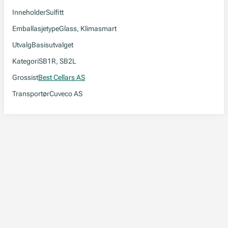
Inneholder
Sulfitt
Emballasjetype
Glass, Klimasmart
Utvalg
Basisutvalget
Kategori
SB1R, SB2L
Grossist
Best Cellars AS
Transportør
Cuveco AS