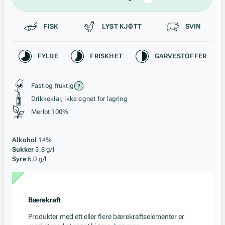
Passer til
FISK
LYST KJØTT
SVIN
Karakteristikk
FYLDE
FRISKHET
GARVESTOFFER
Stil, lagring og råstoff
Fast og fruktig
Drikkeklar, ikke egnet for lagring
Merlot 100%
Alkohol
14%
Sukker
3,8 g/l
Syre
6,0 g/l
Bærekraft
Produkter med ett eller flere bærekraftselementer er