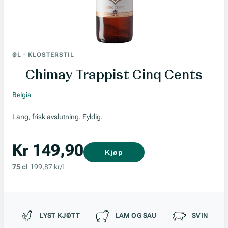
ØL
-
KLOSTERSTIL
Chimay Trappist Cinq Cents
Belgia
Lang, frisk avslutning. Fyldig.
Kr 149,90
Kjøp
75 cl
199,87 kr/l
Passer til
LYST KJØTT
LAM OG SAU
SVIN