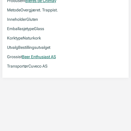
Produsent
Bieres de Chimay
Metode
Overgjæret. Trappist.
Inneholder
Gluten
Emballasjetype
Glass
Korktype
Naturkork
Utvalg
Bestillingsutvalget
Grossist
Beer Enthusiast AS
Transportør
Cuveco AS