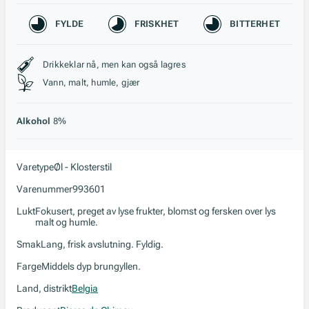
Karakteristikk
FYLDE
FRISKHET
BITTERHET
Stil, lagring og råstoff
Drikkeklar nå, men kan også lagres
Vann, malt, humle, gjær
Alkohol
8%
Varetype
Øl - Klosterstil
Varenummer
993601
Lukt
Fokusert, preget av lyse frukter, blomst og fersken over lys
malt og humle.
Smak
Lang, frisk avslutning. Fyldig.
Farge
Middels dyp brungyllen.
Land, distrikt
Belgia