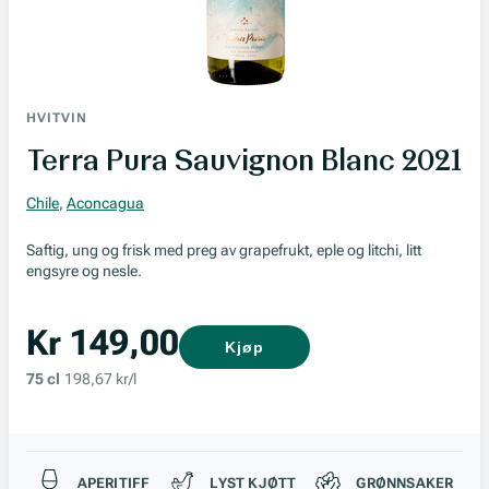
HVITVIN
Terra Pura Sauvignon Blanc 2021
Chile
,
Aconcagua
Saftig, ung og frisk med preg av grapefrukt, eple og litchi, litt
engsyre og nesle.
Kr 149,00
Kjøp
75 cl
198,67 kr/l
Passer til
APERITIFF
LYST KJØTT
GRØNNSAKER