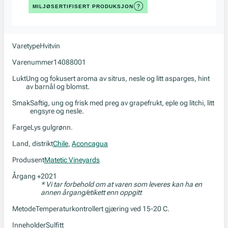
MILJØSERTIFISERT PRODUKSJON
Varetype
Hvitvin
Varenummer
14088001
Lukt
Ung og fokusert aroma av sitrus, nesle og litt asparges, hint
av barnål og blomst.
Smak
Saftig, ung og frisk med preg av grapefrukt, eple og litchi, litt
engsyre og nesle.
Farge
Lys gulgrønn.
Land, distrikt
Chile
,
Aconcagua
Produsent
Matetic Vineyards
Årgang
2021
*
* Vi tar forbehold om at varen som leveres kan ha en
annen årgang/etikett enn oppgitt
Metode
Temperaturkontrollert gjæring ved 15-20 C.
Inneholder
Sulfitt