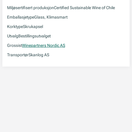
Miljøsertifisert produksjon
Certified Sustainable Wine of Chile
Emballasjetype
Glass, Klimasmart
Korktype
Skrukapsel
Utvalg
Bestillingsutvalget
Grossist
Winepartners Nordic AS
Transportør
Skanlog AS