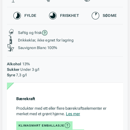
Karakteristikk
FYLDE
FRISKHET
SØDME
Stil, lagring og råstoff
Saftig og frisk
Drikkeklar, ikke egnet for lagring
Sauvignon Blanc 100%
Alkohol
13%
Sukker
Under 3 g/l
Syre
7,3 g/l
Bærekraft
Produkter med ett eller flere bærekraftselementer er
merket med et grønt hjørne.
Les mer
KLIMASMART EMBALLASJE