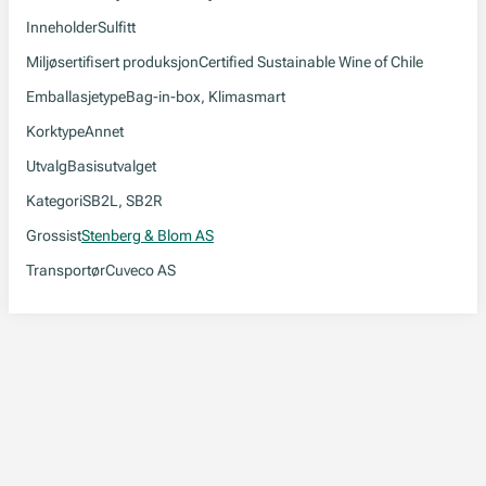
Inneholder
Sulfitt
Miljøsertifisert produksjon
Certified Sustainable Wine of Chile
Emballasjetype
Bag-in-box, Klimasmart
Korktype
Annet
Utvalg
Basisutvalget
Kategori
SB2L, SB2R
Grossist
Stenberg & Blom AS
Transportør
Cuveco AS