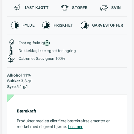
Passer til
LYST KJØTT
STORFE
SVIN
Karakteristikk
FYLDE
FRISKHET
GARVESTOFFER
Stil, lagring og råstoff
Fast og fruktig
Drikkeklar, ikke egnet for lagring
Cabernet Sauvignon 100%
Alkohol
11%
Sukker
3,3 g/l
Syre
5,1 g/l
Bærekraft
Produkter med ett eller flere bærekraftselementer er
merket med et grønt hjørne.
Les mer