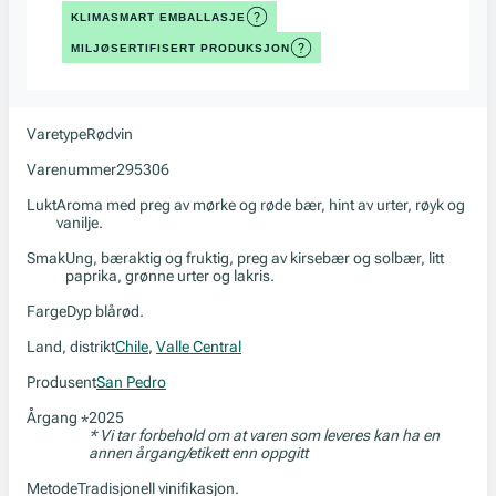
KLIMASMART EMBALLASJE
MILJØSERTIFISERT PRODUKSJON
Varetype
Rødvin
Varenummer
295306
Lukt
Aroma med preg av mørke og røde bær, hint av urter, røyk og
vanilje.
Smak
Ung, bæraktig og fruktig, preg av kirsebær og solbær, litt
paprika, grønne urter og lakris.
Farge
Dyp blårød.
Land, distrikt
Chile
,
Valle Central
Produsent
San Pedro
Årgang
2025
*
* Vi tar forbehold om at varen som leveres kan ha en
annen årgang/etikett enn oppgitt
Metode
Tradisjonell vinifikasjon.