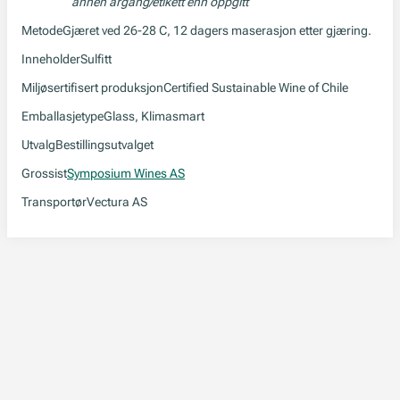
annen årgang/etikett enn oppgitt
Metode
Gjæret ved 26-28 C, 12 dagers maserasjon etter gjæring.
Inneholder
Sulfitt
Miljøsertifisert produksjon
Certified Sustainable Wine of Chile
Emballasjetype
Glass, Klimasmart
Utvalg
Bestillingsutvalget
Grossist
Symposium Wines AS
Transportør
Vectura AS