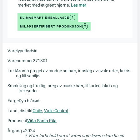
merket med et grønt hjørne.
Les mer
KLIMASMART EMBALLASJE
MILJØSERTIFISERT PRODUKSJON
Varetype
Rødvin
Varenummer
271801
Lukt
Aroma preget av modne solbær, innslag av svale urter, lakris
og litt vanilje.
Smak
Ung og fruktig, preg av mørke bær, litt urter, lakris og
trekrydder.
Farge
Dyp blårød.
Land, distrikt
Chile
,
Valle Central
Produsent
Viña Santa Rita
Årgang
2024
*
* Vi tar forbehold om at varen som leveres kan ha en