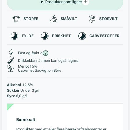
Produkter som ligner
Passer til
STORFE
SMÅVILT
STORVILT
Karakteristikk
FYLDE
FRISKHET
GARVESTOFFER
Stil, lagring og råstoff
Fast og fruktig
Drikkeklar nå, men kan også lagres
Merlot 15%
Cabernet Sauvignon 85%
Alkohol
12,5%
Sukker
Under 3 g/l
Syre
6,0 g/l
Bærekraft
Produkter med ett eller flere bærekraftselementer er