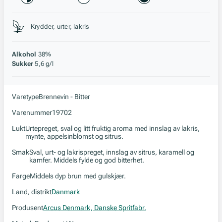
Stil, lagring og råstoff
Krydder, urter, lakris
Alkohol
38%
Sukker
5,6 g/l
Varetype
Brennevin - Bitter
Varenummer
19702
Lukt
Urtepreget, sval og litt fruktig aroma med innslag av lakris,
mynte, appelsinblomst og sitrus.
Smak
Sval, urt- og lakrispreget, innslag av sitrus, karamell og
kamfer. Middels fylde og god bitterhet.
Farge
Middels dyp brun med gulskjær.
Land, distrikt
Danmark
Produsent
Arcus Denmark, Danske Spritfabr.