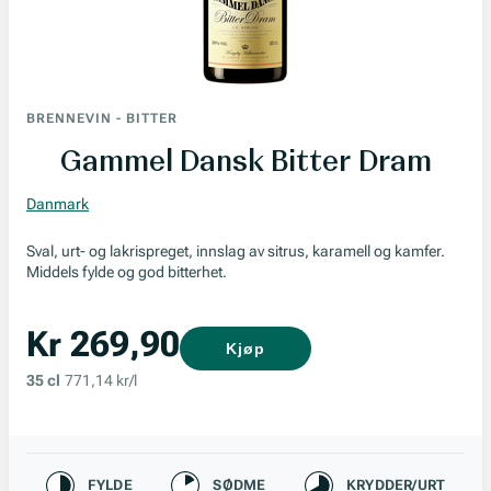
BRENNEVIN
-
BITTER
Gammel Dansk Bitter Dram
Danmark
Sval, urt- og lakrispreget, innslag av sitrus, karamell og kamfer.
Middels fylde og god bitterhet.
Kr 269,90
Kjøp
35 cl
771,14 kr/l
Karakteristikk
FYLDE
SØDME
KRYDDER/URT