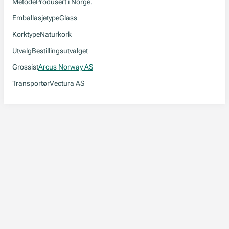
Metode
Produsert i Norge.
Emballasjetype
Glass
Korktype
Naturkork
Utvalg
Bestillingsutvalget
Grossist
Arcus Norway AS
Transportør
Vectura AS