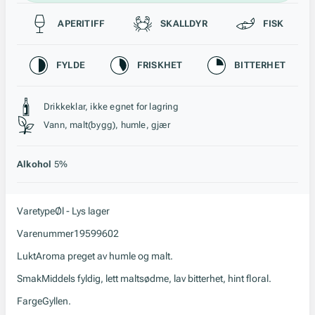
Passer til
APERITIFF
SKALLDYR
FISK
Karakteristikk
FYLDE
FRISKHET
BITTERHET
Stil, lagring og råstoff
Drikkeklar, ikke egnet for lagring
Vann, malt(bygg), humle, gjær
Alkohol
5%
Varetype
Øl - Lys lager
Varenummer
19599602
Lukt
Aroma preget av humle og malt.
Smak
Middels fyldig, lett maltsødme, lav bitterhet, hint floral.
Farge
Gyllen.