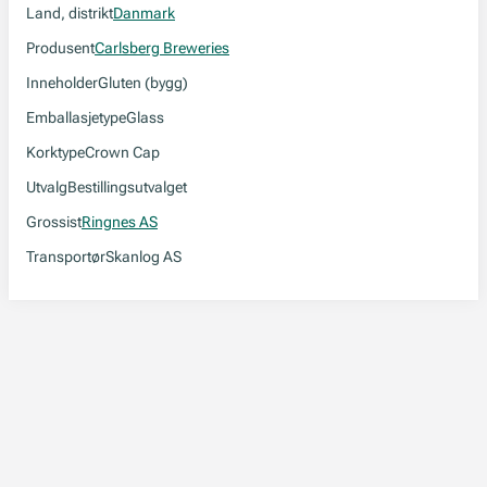
Land, distrikt
Danmark
Produsent
Carlsberg Breweries
Inneholder
Gluten (bygg)
Emballasjetype
Glass
Korktype
Crown Cap
Utvalg
Bestillingsutvalget
Grossist
Ringnes AS
Transportør
Skanlog AS