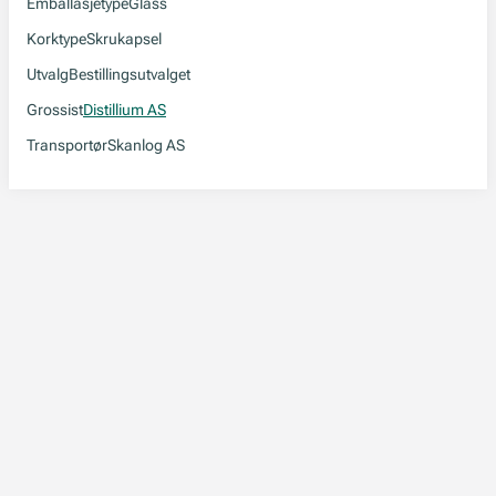
Emballasjetype
Glass
Korktype
Skrukapsel
Utvalg
Bestillingsutvalget
Grossist
Distillium AS
Transportør
Skanlog AS