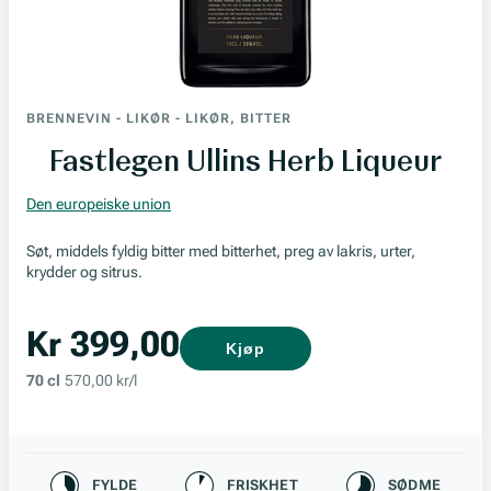
BRENNEVIN
-
LIKØR
-
LIKØR, BITTER
Fastlegen Ullins Herb Liqueur
Den europeiske union
Søt, middels fyldig bitter med bitterhet, preg av lakris, urter,
krydder og sitrus.
Kr 399,00
Kjøp
70 cl
570,00 kr/l
Karakteristikk
FYLDE
FRISKHET
SØDME