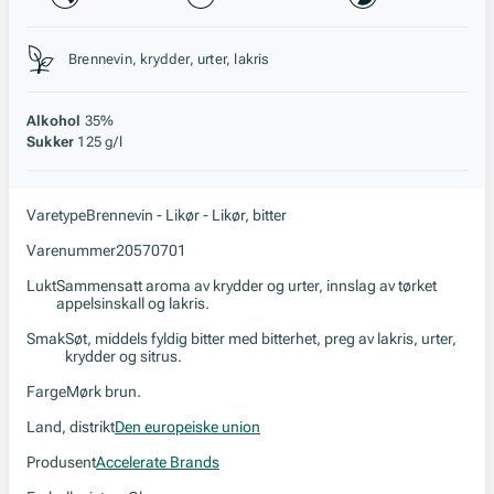
Stil, lagring og råstoff
Brennevin, krydder, urter, lakris
Alkohol
35%
Sukker
125 g/l
Varetype
Brennevin - Likør - Likør, bitter
Varenummer
20570701
Lukt
Sammensatt aroma av krydder og urter, innslag av tørket
appelsinskall og lakris.
Smak
Søt, middels fyldig bitter med bitterhet, preg av lakris, urter,
krydder og sitrus.
Farge
Mørk brun.
Land, distrikt
Den europeiske union
Produsent
Accelerate Brands