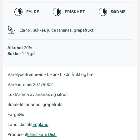
Karakteristikk
FYLDE
FRISKHET
SØDME
Stil, lagring og råstoff
Etanol, sukker, juice (ananas, grapefrukt)
Alkohol
20%
Sukker
125 g/l
Varetype
Brennevin - Likør - Likør, frukt og bær
Varenummer
20779002
Lukt
Aroma av ananas og sitrus.
Smak
Søt ananas, grapefrukt.
Farge
Gul.
Land, distrikt
England
Produsent
Ellers Fam Dist.