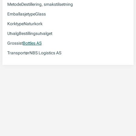
Metode
Destillering, smakstilsetning
Emballasjetype
Glass
Korktype
Naturkork
Utvalg
Bestillingsutvalget
Grossist
Bottles AS
Transportør
NBS Logistics AS