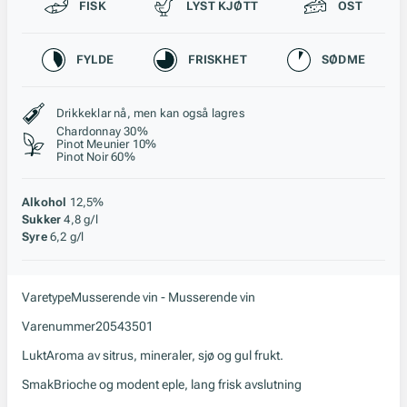
Passer til
FISK
LYST KJØTT
OST
Karakteristikk
FYLDE
FRISKHET
SØDME
Stil, lagring og råstoff
Drikkeklar nå, men kan også lagres
Chardonnay 30%
Pinot Meunier 10%
Pinot Noir 60%
Alkohol
12,5%
Sukker
4,8 g/l
Syre
6,2 g/l
Varetype
Musserende vin - Musserende vin
Varenummer
20543501
Lukt
Aroma av sitrus, mineraler, sjø og gul frukt.
Smak
Brioche og modent eple, lang frisk avslutning