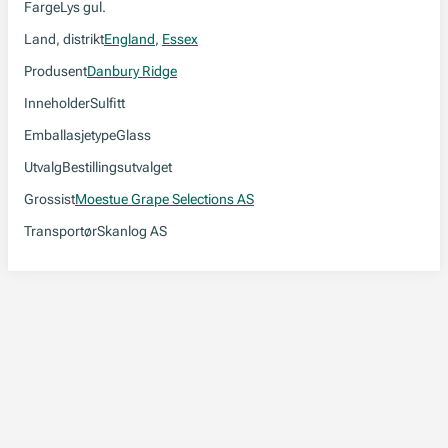
Farge
Lys gul.
Land, distrikt
England
,
Essex
Produsent
Danbury Ridge
Inneholder
Sulfitt
Emballasjetype
Glass
Utvalg
Bestillingsutvalget
Grossist
Moestue Grape Selections AS
Transportør
Skanlog AS