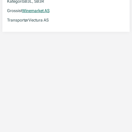
Kategori
SB3L, SB3R
Grossist
Winemarket AS
Transportør
Vectura AS