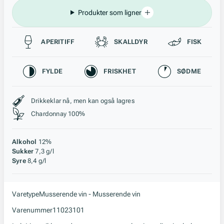
Produkter som ligner
Passer til
APERITIFF
SKALLDYR
FISK
Karakteristikk
FYLDE
FRISKHET
SØDME
Stil, lagring og råstoff
Drikkeklar nå, men kan også lagres
Chardonnay 100%
Alkohol
12%
Sukker
7,3 g/l
Syre
8,4 g/l
Varetype
Musserende vin - Musserende vin
Varenummer
11023101