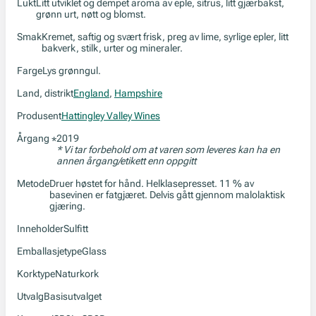
Lukt
Litt utviklet og dempet aroma av eple, sitrus, litt gjærbakst,
grønn urt, nøtt og blomst.
Smak
Kremet, saftig og svært frisk, preg av lime, syrlige epler, litt
bakverk, stilk, urter og mineraler.
Farge
Lys grønngul.
Land, distrikt
England
,
Hampshire
Produsent
Hattingley Valley Wines
Årgang
2019
*
* Vi tar forbehold om at varen som leveres kan ha en
annen årgang/etikett enn oppgitt
Metode
Druer høstet for hånd. Helklasepresset. 11 % av
basevinen er fatgjæret. Delvis gått gjennom malolaktisk
gjæring.
Inneholder
Sulfitt
Emballasjetype
Glass
Korktype
Naturkork
Utvalg
Basisutvalget