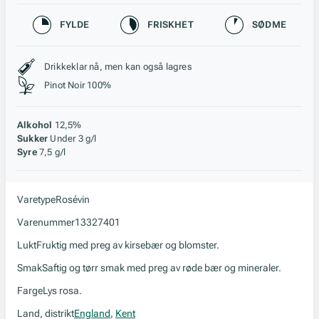
Karakteristikk
FYLDE
FRISKHET
SØDME
Stil, lagring og råstoff
Drikkeklar nå, men kan også lagres
Pinot Noir 100%
Alkohol
12,5%
Sukker
Under 3 g/l
Syre
7,5 g/l
Varetype
Rosévin
Varenummer
13327401
Lukt
Fruktig med preg av kirsebær og blomster.
Smak
Saftig og tørr smak med preg av røde bær og mineraler.
Farge
Lys rosa.
Land, distrikt
England
,
Kent