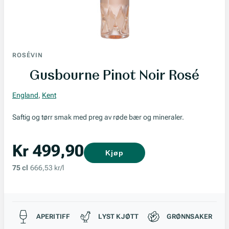
ROSÉVIN
Gusbourne Pinot Noir Rosé
England
,
Kent
Saftig og tørr smak med preg av røde bær og mineraler.
Kr 499,90
Kjøp
75 cl
666,53 kr/l
Passer til
APERITIFF
LYST KJØTT
GRØNNSAKER