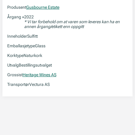
Produsent
Gusbourne Estate
Årgang
2022
*
* Vi tar forbehold om at varen som leveres kan ha en
annen årgang/etikett enn oppgitt
Inneholder
Sulfitt
Emballasjetype
Glass
Korktype
Naturkork
Utvalg
Bestillingsutvalget
Grossist
Heritage Wines AS
Transportør
Vectura AS