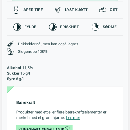
Passer til
APERITIFF
LYST KJØTT
OST
Karakteristikk
FYLDE
FRISKHET
SØDME
Stil, lagring og råstoff
Drikkeklar nå, men kan også lagres
Siegerrebe 100%
Alkohol
11,5%
Sukker
15 g/l
Syre
6 g/l
Bærekraft
Produkter med ett eller flere bærekraftselementer er
merket med et grønt hjørne.
Les mer
KLIMASMART EMBALLASJE