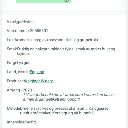
Varetype
Hvitvin
Varenummer
20585301
Lukt
Aromatisk preg av rosevann, litchi og grapefrukt.
Smak
Fruktig og halvtørr, middels fylde, smak av tørket frukt og
krydder.
Farge
Lys gul.
Land, distrikt
England
Produsent
Knightor Winery
Årgang
2023
*
* Vi tar forbehold om at varen som leveres kan ha en
annen årgang/etikett enn oppgitt
Metode
Druene avstilkes og presses skånsomt. Kaldgjæret i
rustfrie ståltanker. Kort lagring på bunnfall.
Inneholder
Sulfitt