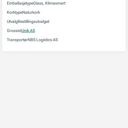
Emballasjetype
Glass, Klimasmart
Korktype
Naturkork
Utvalg
Bestillingsutvalget
Grossist
Unik AS
Transportør
NBS Logistics AS