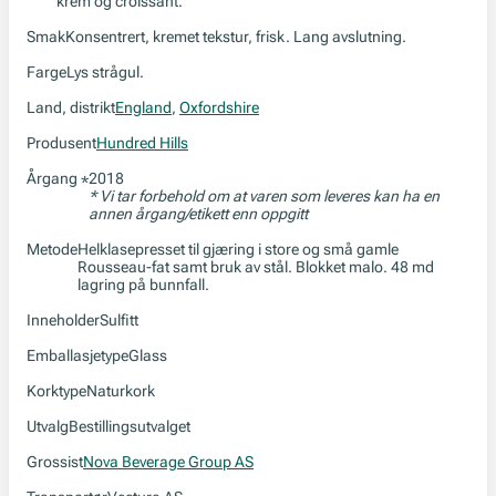
krem og croissant.
Smak
Konsentrert, kremet tekstur, frisk. Lang avslutning.
Farge
Lys strågul.
Land, distrikt
England
,
Oxfordshire
Produsent
Hundred Hills
Årgang
2018
*
* Vi tar forbehold om at varen som leveres kan ha en
annen årgang/etikett enn oppgitt
Metode
Helklasepresset til gjæring i store og små gamle
Rousseau-fat samt bruk av stål. Blokket malo. 48 md
lagring på bunnfall.
Inneholder
Sulfitt
Emballasjetype
Glass
Korktype
Naturkork
Utvalg
Bestillingsutvalget
Grossist
Nova Beverage Group AS