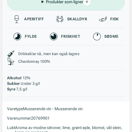
Produkter som ligner
Passer til
APERITIFF
SKALLDYR
FISK
Karakteristikk
FYLDE
FRISKHET
SØDME
Stil, lagring og råstoff
Drikkeklar nå, men kan også lagres
Chardonnay 100%
Alkohol
12%
Sukker
Under 3 g/l
Syre
7,5 g/l
Varetype
Musserende vin - Musserende vin
Varenummer
20769901
Lukt
Aroma av modne sitroner, lime, grønt eple, blomst, våt stein,