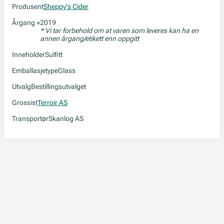
Produsent
Sheppy's Cider
Årgang
2019
*
* Vi tar forbehold om at varen som leveres kan ha en
annen årgang/etikett enn oppgitt
Inneholder
Sulfitt
Emballasjetype
Glass
Utvalg
Bestillingsutvalget
Grossist
Terroir AS
Transportør
Skanlog AS