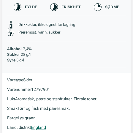
Karakteristikk
FYLDE
FRISKHET
SØDME
Stil, lagring og råstoff
Drikkeklar, ikke egnet for lagring
Pæremost, vann, sukker
Alkohol
7,4%
Sukker
28 g/l
Syre
5 g/l
Varetype
Sider
Varenummer
12797901
Lukt
Aromatisk, pære og stenfrukter. Florale toner.
Smak
Tørr og frisk med pæresmak.
Farge
Lys grønn.
Land, distrikt
England