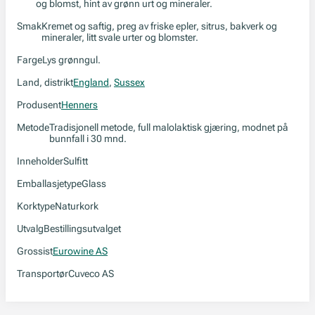
og blomst, hint av grønn urt og mineraler.
Smak
Kremet og saftig, preg av friske epler, sitrus, bakverk og
mineraler, litt svale urter og blomster.
Farge
Lys grønngul.
Land, distrikt
England
,
Sussex
Produsent
Henners
Metode
Tradisjonell metode, full malolaktisk gjæring, modnet på
bunnfall i 30 mnd.
Inneholder
Sulfitt
Emballasjetype
Glass
Korktype
Naturkork
Utvalg
Bestillingsutvalget
Grossist
Eurowine AS
Transportør
Cuveco AS