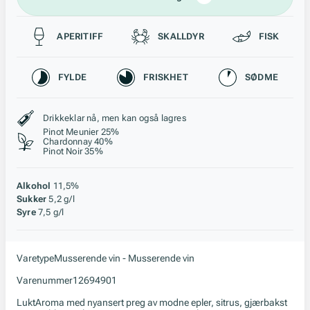
Passer til
APERITIFF
SKALLDYR
FISK
Karakteristikk
FYLDE
FRISKHET
SØDME
Stil, lagring og råstoff
Drikkeklar nå, men kan også lagres
Pinot Meunier 25%
Chardonnay 40%
Pinot Noir 35%
Alkohol
11,5%
Sukker
5,2 g/l
Syre
7,5 g/l
Varetype
Musserende vin - Musserende vin
Varenummer
12694901
Lukt
Aroma med nyansert preg av modne epler, sitrus, gjærbakst