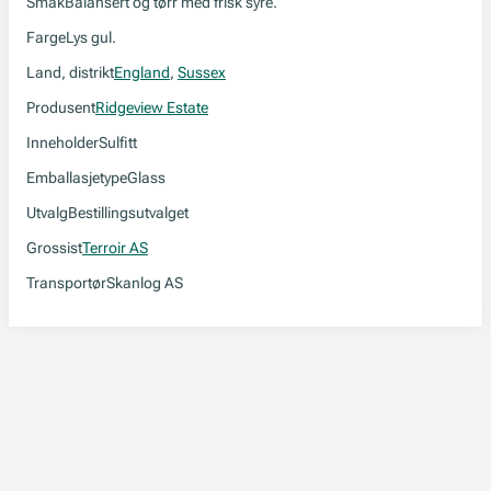
Smak
Balansert og tørr med frisk syre.
Farge
Lys gul.
Land, distrikt
England
,
Sussex
Produsent
Ridgeview Estate
Inneholder
Sulfitt
Emballasjetype
Glass
Utvalg
Bestillingsutvalget
Grossist
Terroir AS
Transportør
Skanlog AS