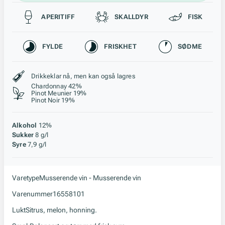
Passer til
APERITIFF
SKALLDYR
FISK
Karakteristikk
FYLDE
FRISKHET
SØDME
Stil, lagring og råstoff
Drikkeklar nå, men kan også lagres
Chardonnay 42%
Pinot Meunier 19%
Pinot Noir 19%
Alkohol
12%
Sukker
8 g/l
Syre
7,9 g/l
Varetype
Musserende vin - Musserende vin
Varenummer
16558101
Lukt
Sitrus, melon, honning.