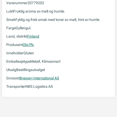
Varenummer
20779202
Lukt
Fruktig aroma av malt og humle.
Smak
Fyldig og frisk smak med toner av malt, hint av humle.
Farge
Gyllengul.
Land, distrikt
Finland
Produsent
Olvi Plc
Inneholder
Gluten
Emballasjetype
Metall, Klimasmart
Utvalg
Bestillingsutvalget
Grossist
Brewery International AS
Transportør
NBS Logistics AS