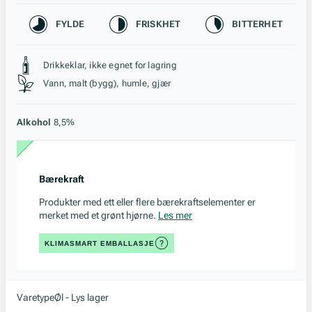
Karakteristikk
FYLDE
FRISKHET
BITTERHET
Stil, lagring og råstoff
Drikkeklar, ikke egnet for lagring
Vann, malt (bygg), humle, gjær
Alkohol
8,5%
Bærekraft
Produkter med ett eller flere bærekraftselementer er
merket med et grønt hjørne.
Les mer
KLIMASMART EMBALLASJE
Varetype
Øl - Lys lager