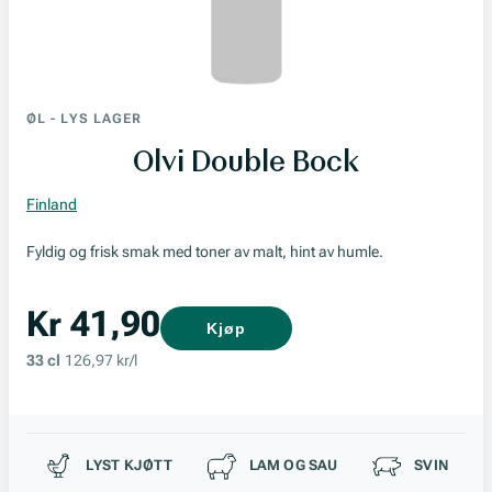
ØL
-
LYS LAGER
Olvi Double Bock
Finland
Fyldig og frisk smak med toner av malt, hint av humle.
Kr 41,90
Kjøp
33 cl
126,97 kr/l
Passer til
LYST KJØTT
LAM OG SAU
SVIN