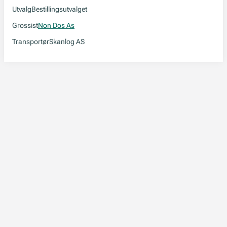
Utvalg
Bestillingsutvalget
Grossist
Non Dos As
Transportør
Skanlog AS