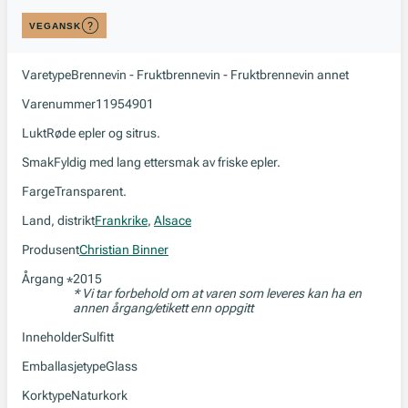
VEGANSK
Varetype
Brennevin - Fruktbrennevin - Fruktbrennevin annet
Varenummer
11954901
Lukt
Røde epler og sitrus.
Smak
Fyldig med lang ettersmak av friske epler.
Farge
Transparent.
Land, distrikt
Frankrike
,
Alsace
Produsent
Christian Binner
Årgang
2015
*
* Vi tar forbehold om at varen som leveres kan ha en
annen årgang/etikett enn oppgitt
Inneholder
Sulfitt
Emballasjetype
Glass
Korktype
Naturkork