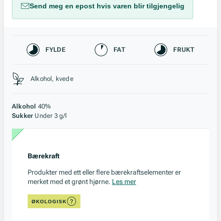
Send meg en epost hvis varen blir tilgjengelig
Karakteristikk
FYLDE
FAT
FRUKT
Stil, lagring og råstoff
Alkohol, kvede
Alkohol
40%
Sukker
Under 3 g/l
Bærekraft
Produkter med ett eller flere bærekraftselementer er
merket med et grønt hjørne.
Les mer
ØKOLOGISK