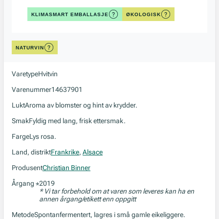
KLIMASMART EMBALLASJE
ØKOLOGISK
NATURVIN
Varetype
Hvitvin
Varenummer
14637901
Lukt
Aroma av blomster og hint av krydder.
Smak
Fyldig med lang, frisk ettersmak.
Farge
Lys rosa.
Land, distrikt
Frankrike
,
Alsace
Produsent
Christian Binner
Årgang
2019
*
* Vi tar forbehold om at varen som leveres kan ha en
annen årgang/etikett enn oppgitt
Metode
Spontanfermentert, lagres i små gamle eikeliggere.