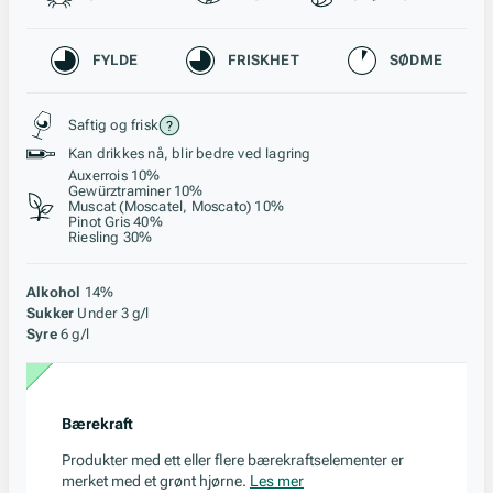
Karakteristikk
FYLDE
FRISKHET
SØDME
Stil, lagring og råstoff
Saftig og frisk
Kan drikkes nå, blir bedre ved lagring
Auxerrois 10%
Gewürztraminer 10%
Muscat (Moscatel, Moscato) 10%
Pinot Gris 40%
Riesling 30%
Alkohol
14%
Sukker
Under 3 g/l
Syre
6 g/l
Bærekraft
Produkter med ett eller flere bærekraftselementer er
merket med et grønt hjørne.
Les mer