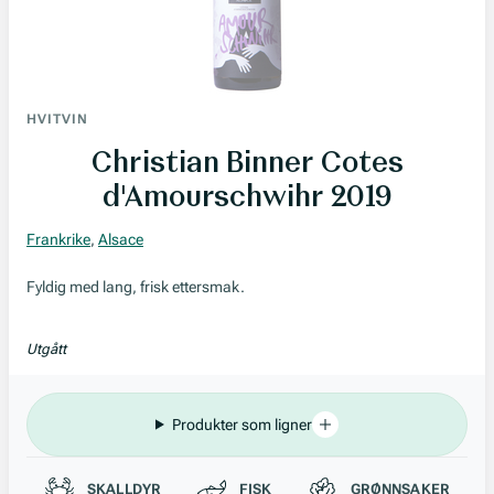
HVITVIN
Christian Binner Cotes
d'Amourschwihr 2019
Frankrike
,
Alsace
Fyldig med lang, frisk ettersmak.
Utgått
Produkter som ligner
Passer til
SKALLDYR
FISK
GRØNNSAKER