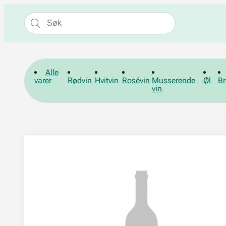
Alle
varer
Rødvin
Hvitvin
Rosévin
Musserende
Øl
Br
vin