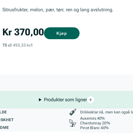
Sitrusfrukter, melon, pær, tørr, ren og lang avslutning.
Kr 370,00
Kjøp
75 cl
493,33 kr/l
Produkter som ligner
kteristikk
Stil, lagring og r
LDE
Drikkeklar nå, men kan også l
Auxerrois 40%
ISKHET
Chardonnay 20%
ØDME
Pinot Blanc 40%