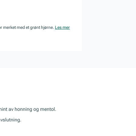
er merket med et grønt hjørne.
Les mer
 hint av honning og mentol.
avslutning.