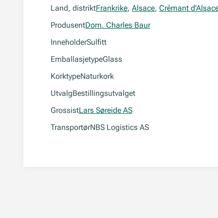
Land, distrikt
Frankrike
,
Alsace
,
Crémant d'Alsac
Produsent
Dom. Charles Baur
Inneholder
Sulfitt
Emballasjetype
Glass
Korktype
Naturkork
Utvalg
Bestillingsutvalget
Grossist
Lars Søreide AS
Transportør
NBS Logistics AS