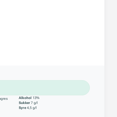
åstoff
Alkohol
13%
agres
Sukker
7 g/l
Syre
4,5 g/l