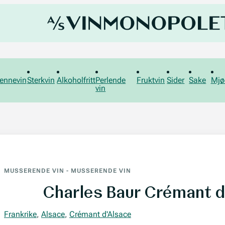
ennevin
Sterkvin
Alkoholfritt
Perlende
Fruktvin
Sider
Sake
Mjø
vin
MUSSERENDE VIN
-
MUSSERENDE VIN
Charles Baur Crémant d
Frankrike
,
Alsace
,
Crémant d'Alsace