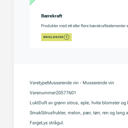
Bærekraft
Produkter med ett eller flere bærekraftselementer 
ØKOLOGISK
Varetype
Musserende vin - Musserende vin
Varenummer
20577601
Lukt
Duft av grønn sitrus, eple, hvite blomster og
Smak
Sitrusfrukter, melon, pær, tørr, ren og lang 
Farge
Lys strågul.