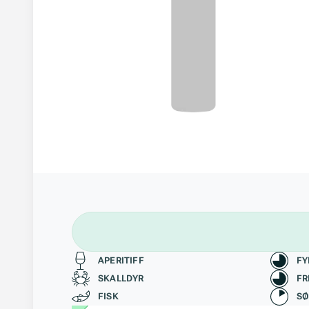
Passer til
Kara
APERITIFF
FY
SKALLDYR
FR
FISK
S