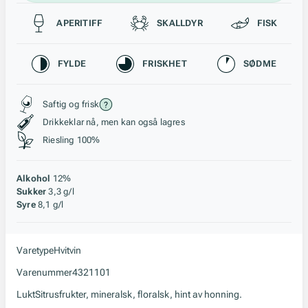
Passer til
APERITIFF
SKALLDYR
FISK
Karakteristikk
FYLDE
FRISKHET
SØDME
Stil, lagring og råstoff
Saftig og frisk
Drikkeklar nå, men kan også lagres
Riesling 100%
Alkohol
12%
Sukker
3,3 g/l
Syre
8,1 g/l
Varetype
Hvitvin
Varenummer
4321101
Lukt
Sitrusfrukter, mineralsk, floralsk, hint av honning.