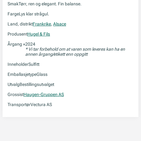
Smak
Tørr, ren og elegant. Fin balanse.
Farge
Lys klar strågul.
Land, distrikt
Frankrike
,
Alsace
Produsent
Hugel & Fils
Årgang
2024
*
* Vi tar forbehold om at varen som leveres kan ha en
annen årgang/etikett enn oppgitt
Inneholder
Sulfitt
Emballasjetype
Glass
Utvalg
Bestillingsutvalget
Grossist
Haugen-Gruppen AS
Transportør
Vectura AS