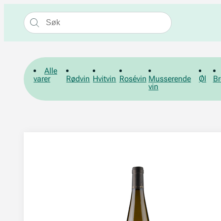
Alle
varer
Rødvin
Hvitvin
Rosévin
Musserende
Øl
Br
vin