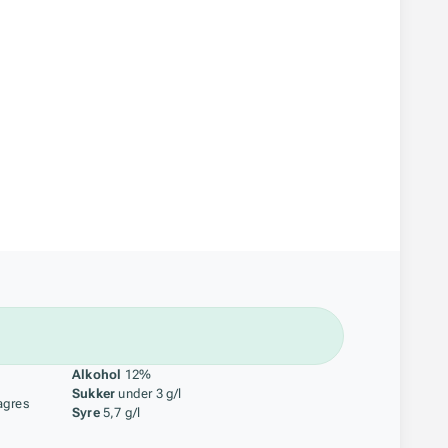
åstoff
Alkohol
12%
Sukker
under 3 g/l
agres
Syre
5,7 g/l