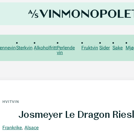
ennevin
Sterkvin
Alkoholfritt
Perlende
Fruktvin
Sider
Sake
Mjø
vin
HVITVIN
Josmeyer Le Dragon Ries
Frankrike
,
Alsace