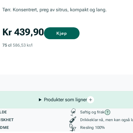
Tørr. Konsentrert, preg av sitrus, kompakt og lang.
Kr 439,90
Kjøp
75 cl
586,53 kr/l
Produkter som ligner
kteristikk
Stil, lagring og r
LDE
Saftig og frisk
ISKHET
Drikkeklar nå, men kan også l
ØDME
Riesling 100%