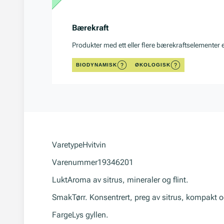
Bærekraft
Produkter med ett eller flere bærekraftselementer 
BIODYNAMISK
ØKOLOGISK
Varetype
Hvitvin
Varenummer
19346201
Lukt
Aroma av sitrus, mineraler og flint.
Smak
Tørr. Konsentrert, preg av sitrus, kompakt o
Farge
Lys gyllen.