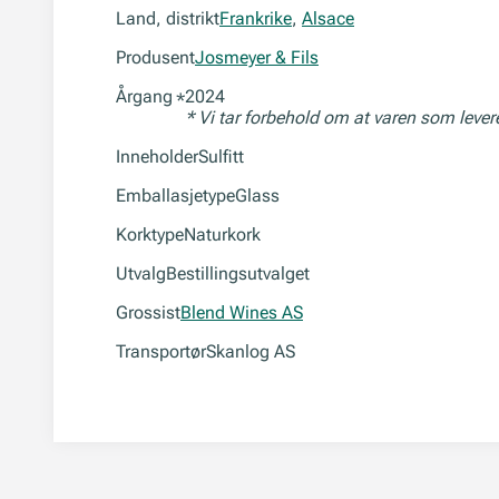
Land, distrikt
Frankrike
,
Alsace
Produsent
Josmeyer & Fils
Årgang
2024
*
* Vi tar forbehold om at varen som leve
Inneholder
Sulfitt
Emballasjetype
Glass
Korktype
Naturkork
Utvalg
Bestillingsutvalget
Grossist
Blend Wines AS
Transportør
Skanlog AS