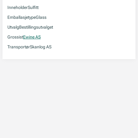
Inneholder
Sulfitt
Emballasjetype
Glass
Utvalg
Bestillingsutvalget
Grossist
Ewine AS
Transportør
Skanlog AS