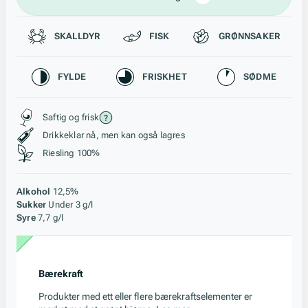
Passer til
SKALLDYR
FISK
GRØNNSAKER
Karakteristikk
FYLDE
FRISKHET
SØDME
Stil, lagring og råstoff
Saftig og frisk
Drikkeklar nå, men kan også lagres
Riesling 100%
Alkohol
12,5%
Sukker
Under 3 g/l
Syre
7,7 g/l
Bærekraft
Produkter med ett eller flere bærekraftselementer er