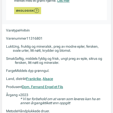
merket med et grønt hjørne.
Les mer
ØKOLOGISK
Varetype
Hvitvin
Varenummer
11316801
Lukt
Ung, fruktig og mineralsk, preg av modne epler, fersken,
svale urter, litt nøtt, krydder og blomst.
Smak
Saftig, middels fyldig og frisk, ungt preg av eple, sitrus og
fersken, litt nøtt og mineraler.
Farge
Middels dyp grønngul.
Land, distrikt
Frankrike
,
Alsace
Produsent
Dom. Fernand Engel et Fils
Årgang
2023
*
* Vi tar forbehold om at varen som leveres kan ha en
annen årgang/etikett enn oppgitt
Metode
Håndplukkede druer.