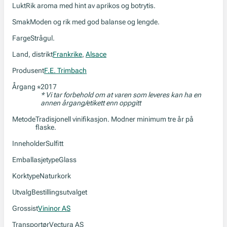
Lukt
Rik aroma med hint av aprikos og botrytis.
Smak
Moden og rik med god balanse og lengde.
Farge
Strågul.
Land, distrikt
Frankrike
,
Alsace
Produsent
F.E. Trimbach
Årgang
2017
*
* Vi tar forbehold om at varen som leveres kan ha en
annen årgang/etikett enn oppgitt
Metode
Tradisjonell vinifikasjon. Modner minimum tre år på
flaske.
Inneholder
Sulfitt
Emballasjetype
Glass
Korktype
Naturkork
Utvalg
Bestillingsutvalget
Grossist
Vininor AS
Transportør
Vectura AS