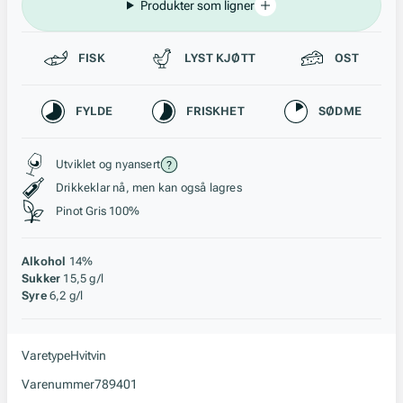
Produkter som ligner
Passer til
FISK
LYST KJØTT
OST
Karakteristikk
FYLDE
FRISKHET
SØDME
Stil, lagring og råstoff
Utviklet og nyansert
Drikkeklar nå, men kan også lagres
Pinot Gris 100%
Alkohol
14%
Sukker
15,5 g/l
Syre
6,2 g/l
Varetype
Hvitvin
Varenummer
789401