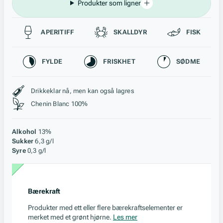
Produkter som ligner
Passer til
APERITIFF
SKALLDYR
FISK
Karakteristikk
FYLDE
FRISKHET
SØDME
Stil, lagring og råstoff
Drikkeklar nå, men kan også lagres
Chenin Blanc 100%
Alkohol
13%
Sukker
6,3 g/l
Syre
0,3 g/l
Bærekraft
Produkter med ett eller flere bærekraftselementer er
merket med et grønt hjørne.
Les mer