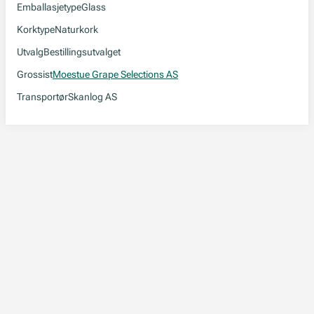
Emballasjetype
Glass
Korktype
Naturkork
Utvalg
Bestillingsutvalget
Grossist
Moestue Grape Selections AS
Transportør
Skanlog AS