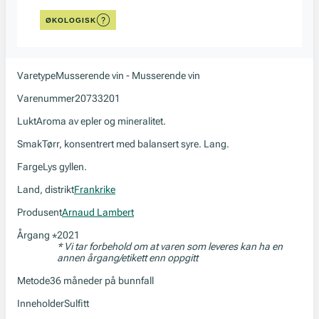
ØKOLOGISK
Varetype
Musserende vin - Musserende vin
Varenummer
20733201
Lukt
Aroma av epler og mineralitet.
Smak
Tørr, konsentrert med balansert syre. Lang.
Farge
Lys gyllen.
Land, distrikt
Frankrike
Produsent
Arnaud Lambert
Årgang
2021
*
* Vi tar forbehold om at varen som leveres kan ha en
annen årgang/etikett enn oppgitt
Metode
36 måneder på bunnfall
Inneholder
Sulfitt