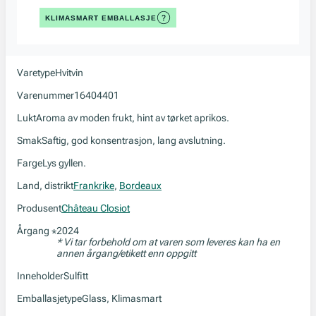
KLIMASMART EMBALLASJE
Varetype
Hvitvin
Varenummer
16404401
Lukt
Aroma av moden frukt, hint av tørket aprikos.
Smak
Saftig, god konsentrasjon, lang avslutning.
Farge
Lys gyllen.
Land, distrikt
Frankrike
,
Bordeaux
Produsent
Château Closiot
Årgang
2024
*
* Vi tar forbehold om at varen som leveres kan ha en
annen årgang/etikett enn oppgitt
Inneholder
Sulfitt
Emballasjetype
Glass, Klimasmart