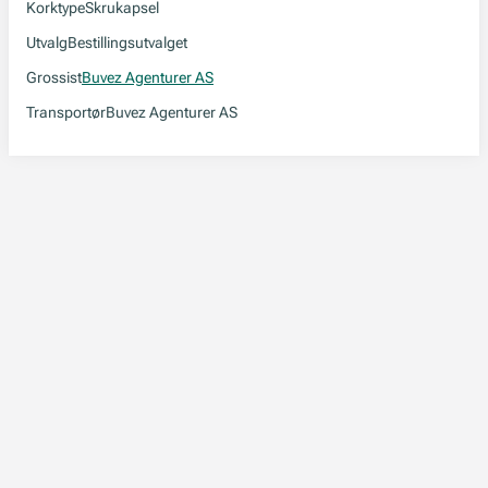
Korktype
Skrukapsel
Utvalg
Bestillingsutvalget
Grossist
Buvez Agenturer AS
Transportør
Buvez Agenturer AS