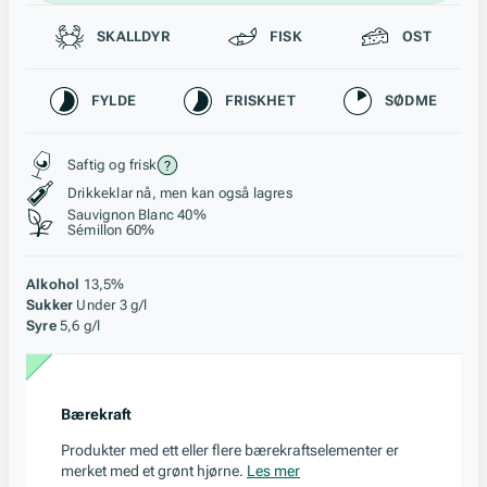
Passer til
SKALLDYR
FISK
OST
Karakteristikk
FYLDE
FRISKHET
SØDME
Stil, lagring og råstoff
Saftig og frisk
Drikkeklar nå, men kan også lagres
Sauvignon Blanc 40%
Sémillon 60%
Alkohol
13,5%
Sukker
Under 3 g/l
Syre
5,6 g/l
Bærekraft
Produkter med ett eller flere bærekraftselementer er
merket med et grønt hjørne.
Les mer