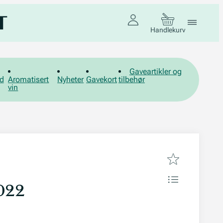
Handlekurv
Gaveartikler og
d
Aromatisert
Nyheter
Gavekort
tilbehør
vin
022