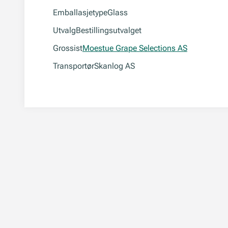
Emballasjetype
Glass
Utvalg
Bestillingsutvalget
Grossist
Moestue Grape Selections AS
Transportør
Skanlog AS