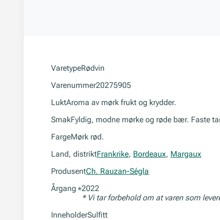
Varetype
Rødvin
Varenummer
20275905
Lukt
Aroma av mørk frukt og krydder.
Smak
Fyldig, modne mørke og røde bær. Faste ta
Farge
Mørk rød.
Land, distrikt
Frankrike
,
Bordeaux
,
Margaux
Produsent
Ch. Rauzan-Ségla
Årgang
2022
*
* Vi tar forbehold om at varen som leve
Inneholder
Sulfitt