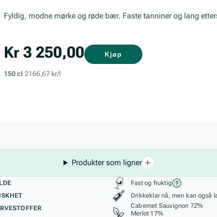
Fyldig, modne mørke og røde bær. Faste tanniner og lang ette
Kr 3 250,00
Kjøp
150 cl
2166,67 kr/l
Produkter som ligner
kteristikk
Stil, lagring og r
LDE
Fast og fruktig
ISKHET
Drikkeklar nå, men kan også l
Cabernet Sauvignon 72%
RVESTOFFER
Merlot 17%