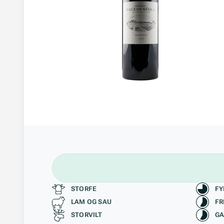
Passer til
Kara
STORFE
FY
LAM OG SAU
FR
STORVILT
GA