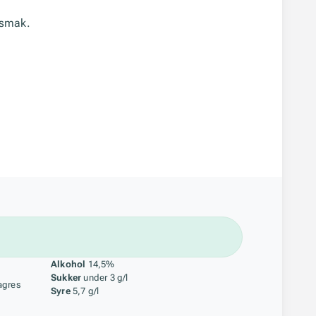
rsmak.
åstoff
Alkohol
14,5%
Sukker
under 3 g/l
agres
Syre
5,7 g/l