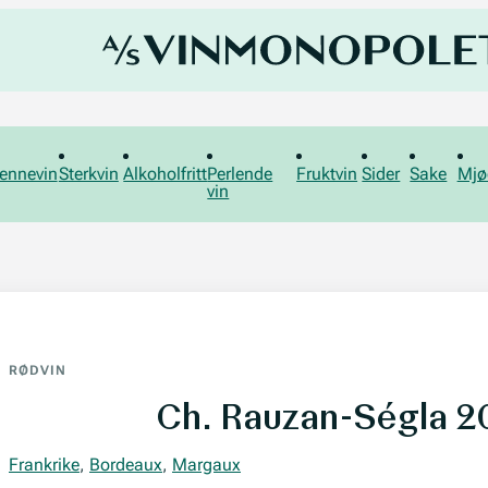
ennevin
Sterkvin
Alkoholfritt
Perlende
Fruktvin
Sider
Sake
Mjø
vin
RØDVIN
Ch. Rauzan-Ségla 2
Frankrike
,
Bordeaux
,
Margaux