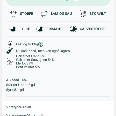
Passer til
STORFE
LAM OG SAU
STORVILT
Karakteristikk
FYLDE
FRISKHET
GARVESTOFFER
Stil, lagring og råstoff
Fast og fruktig
Drikkeklar nå, men kan også lagres
Cabernet Franc 2%
Cabernet Sauvignon 54%
Merlot 39%
Petit Verdot 5%
Alkohol
14%
Sukker
Under 3 g/l
Syre
5,1 g/l
Varetype
Rødvin
Varenummer
20525501