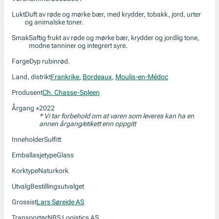
Lukt
Duft av røde og mørke bær, med krydder, tobakk, jord, urter
og animalske toner.
Smak
Saftig frukt av røde og mørke bær, krydder og jordlig tone,
modne tanniner og integrert syre.
Farge
Dyp rubinrød.
Land, distrikt
Frankrike
,
Bordeaux
,
Moulis-en-Médoc
Produsent
Ch. Chasse-Spleen
Årgang
2022
*
* Vi tar forbehold om at varen som leveres kan ha en
annen årgang/etikett enn oppgitt
Inneholder
Sulfitt
Emballasjetype
Glass
Korktype
Naturkork
Utvalg
Bestillingsutvalget
Grossist
Lars Søreide AS
Transportør
NBS Logistics AS