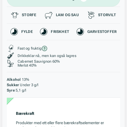
Passer til
STORFE
LAM OG SAU
STORVILT
Karakteristikk
FYLDE
FRISKHET
GARVESTOFFER
Stil, lagring og råstoff
Fast og fruktig
Drikkeklar nå, men kan også lagres
Cabernet Sauvignon 60%
Merlot 40%
Alkohol
13%
Sukker
Under 3 g/l
Syre
5,1 g/l
Bærekraft
Produkter med ett eller flere bærekraftselementer er