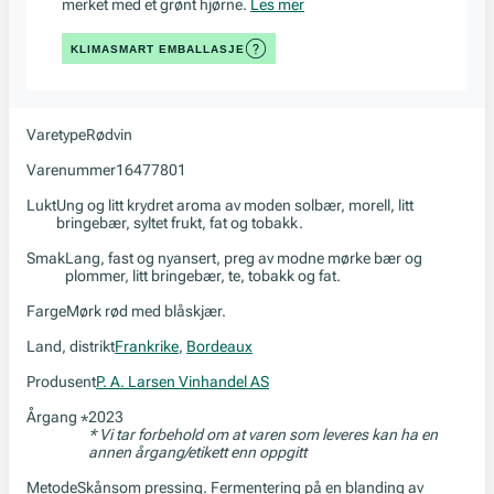
merket med et grønt hjørne.
Les mer
KLIMASMART EMBALLASJE
Varetype
Rødvin
Varenummer
16477801
Lukt
Ung og litt krydret aroma av moden solbær, morell, litt
bringebær, syltet frukt, fat og tobakk.
Smak
Lang, fast og nyansert, preg av modne mørke bær og
plommer, litt bringebær, te, tobakk og fat.
Farge
Mørk rød med blåskjær.
Land, distrikt
Frankrike
,
Bordeaux
Produsent
P. A. Larsen Vinhandel AS
Årgang
2023
*
* Vi tar forbehold om at varen som leveres kan ha en
annen årgang/etikett enn oppgitt
Metode
Skånsom pressing. Fermentering på en blanding av