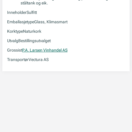
ståltank og eik.
Inneholder
Sulfitt
Emballasjetype
Glass, Klimasmart
Korktype
Naturkork
Utvalg
Bestillingsutvalget
Grossist
P.A. Larsen Vinhandel AS
Transportør
Vectura AS