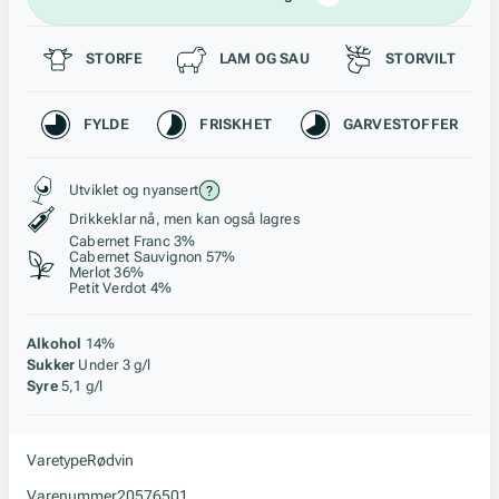
Passer til
STORFE
LAM OG SAU
STORVILT
Karakteristikk
FYLDE
FRISKHET
GARVESTOFFER
Stil, lagring og råstoff
Utviklet og nyansert
Drikkeklar nå, men kan også lagres
Cabernet Franc 3%
Cabernet Sauvignon 57%
Merlot 36%
Petit Verdot 4%
Alkohol
14%
Sukker
Under 3 g/l
Syre
5,1 g/l
Varetype
Rødvin
Varenummer
20576501