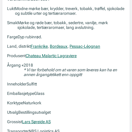
Lukt
Modne mørke bær, krydder, treverk, tobakk, trøffel, sjokolade
og subtile urter og tertiæraromaer.
Smak
Mørke og røde bær, tobakk, sedertre, vanilje, mørk
sjokolade, tertiæraromaer, lang avslutning.
Farge
Dyp rubinrød.
Land, distrikt
Frankrike
,
Bordeaux
,
Pessac-Léognan
Produsent
Chateau Malartic Lagraviere
Årgang
2018
*
* Vi tar forbehold om at varen som leveres kan ha en
annen årgang/etikett enn oppgitt
Inneholder
Sulfitt
Emballasjetype
Glass
Korktype
Naturkork
Utvalg
Bestillingsutvalget
Grossist
Lars Søreide AS
Transportør
NBS Logistics AS