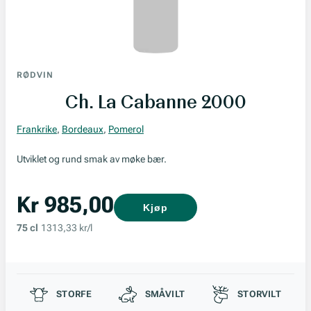
RØDVIN
Ch. La Cabanne 2000
Frankrike
,
Bordeaux
,
Pomerol
Utviklet og rund smak av møke bær.
Kr 985,00
Kjøp
75 cl
1313,33 kr/l
Passer til
STORFE
SMÅVILT
STORVILT