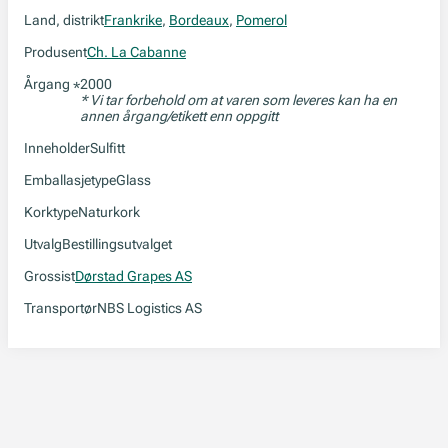
Land, distrikt
Frankrike
,
Bordeaux
,
Pomerol
Produsent
Ch. La Cabanne
Årgang
2000
*
* Vi tar forbehold om at varen som leveres kan ha en
annen årgang/etikett enn oppgitt
Inneholder
Sulfitt
Emballasjetype
Glass
Korktype
Naturkork
Utvalg
Bestillingsutvalget
Grossist
Dørstad Grapes AS
Transportør
NBS Logistics AS