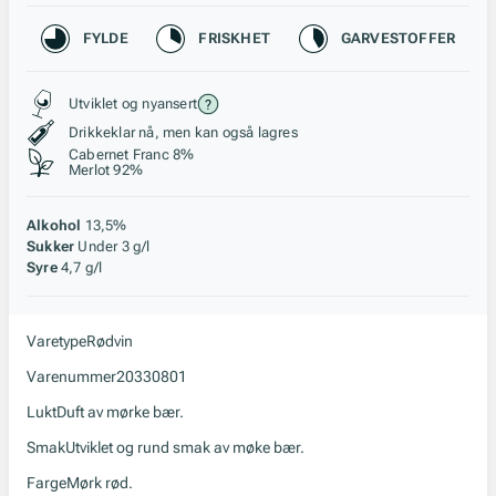
Karakteristikk
FYLDE
FRISKHET
GARVESTOFFER
Stil, lagring og råstoff
Utviklet og nyansert
Drikkeklar nå, men kan også lagres
Cabernet Franc 8%
Merlot 92%
Alkohol
13,5%
Sukker
Under 3 g/l
Syre
4,7 g/l
Varetype
Rødvin
Varenummer
20330801
Lukt
Duft av mørke bær.
Smak
Utviklet og rund smak av møke bær.
Farge
Mørk rød.