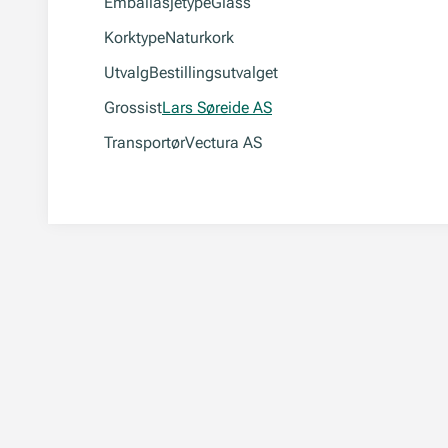
Emballasjetype
Glass
Korktype
Naturkork
Utvalg
Bestillingsutvalget
Grossist
Lars Søreide AS
Transportør
Vectura AS