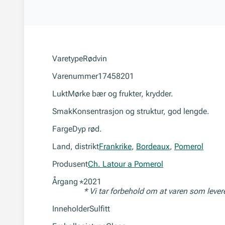
Varetype
Rødvin
Varenummer
17458201
Lukt
Mørke bær og frukter, krydder.
Smak
Konsentrasjon og struktur, god lengde.
Farge
Dyp rød.
Land, distrikt
Frankrike
,
Bordeaux
,
Pomerol
Produsent
Ch. Latour a Pomerol
Årgang
2021
*
* Vi tar forbehold om at varen som leve
Inneholder
Sulfitt