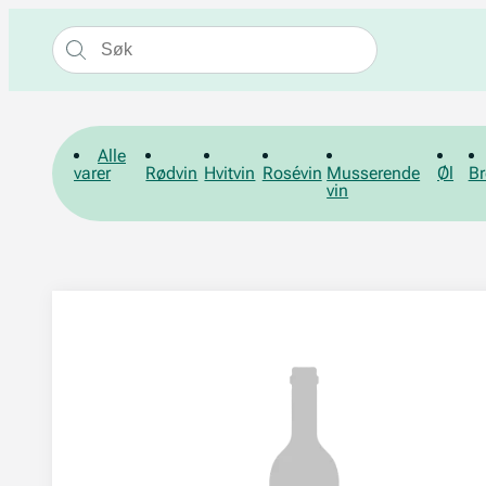
Alle
varer
Rødvin
Hvitvin
Rosévin
Musserende
Øl
Br
vin