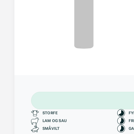
Passer til
Kara
STORFE
FY
LAM OG SAU
FR
SMÅVILT
GA