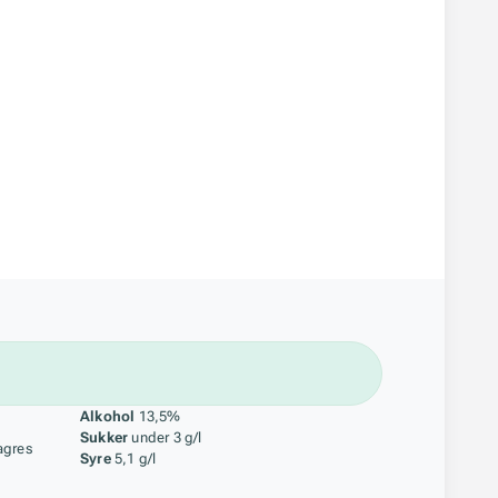
åstoff
Alkohol
13,5%
Sukker
under 3 g/l
agres
Syre
5,1 g/l