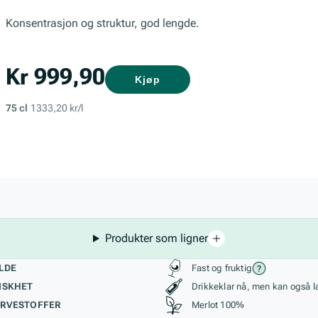
Konsentrasjon og struktur, god lengde.
Kr 999,90
Kjøp
75 cl
1333,20 kr/l
Produkter som ligner
kteristikk
Stil, lagring og r
LDE
Fast og fruktig
ISKHET
Drikkeklar nå, men kan også l
RVESTOFFER
Merlot 100%