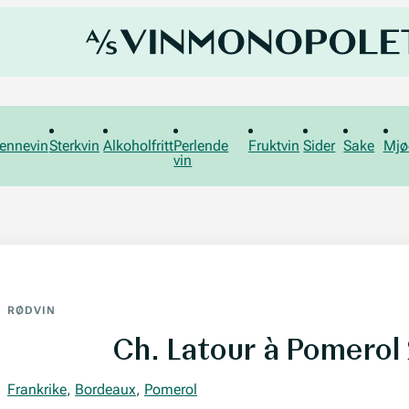
ennevin
Sterkvin
Alkoholfritt
Perlende
Fruktvin
Sider
Sake
Mjø
vin
RØDVIN
Ch. Latour à Pomerol
Frankrike
,
Bordeaux
,
Pomerol